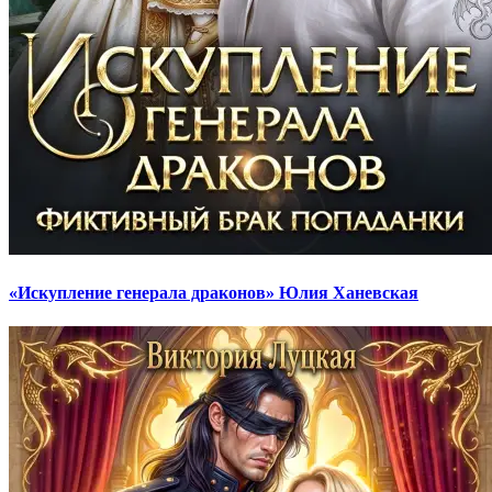
«Искупление генерала драконов» Юлия Ханевская