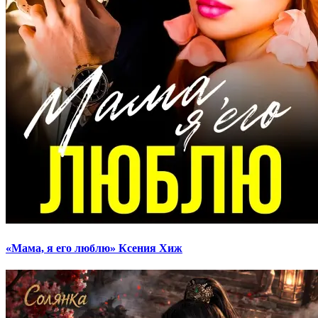
«Мама, я его люблю» Ксения Хиж