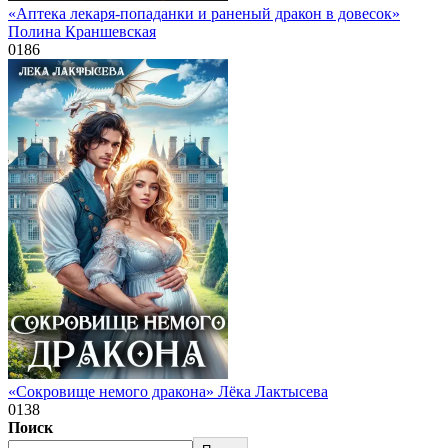
«Аптека лекаря-попаданки и раненый дракон в довесок»
Полина Краншевская
0
186
«Сокровище немого дракона» Лёка Лактысева
0
138
Поиск