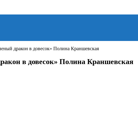
неный дракон в довесок» Полина Краншевская
дракон в довесок» Полина Краншевская