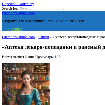
Перейти к контенту
Search for:
Literature-Online.com
Откройте для себя лучшие новинки книг 2025 года!
Книги
Literature-Online.com
»
Книги
»
«Аптека лекаря-попаданки и ра
«Аптека лекаря-попаданки и раненый 
Время чтения
2 мин.
Просмотры
187