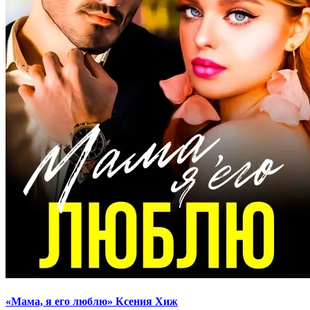
«Мама, я его люблю» Ксения Хиж