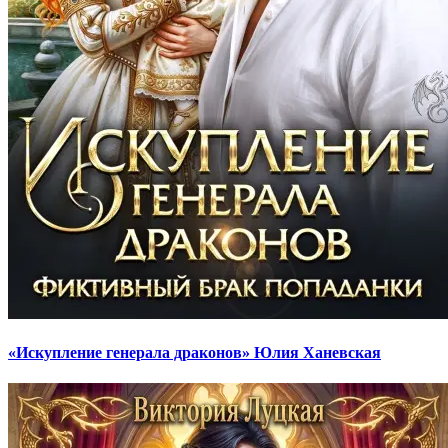
«Искупление генерала драконов» Юлия Ханевская