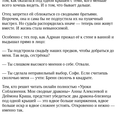
том, как оказаться под одной крышей с теми, кого меньше
всего хочешь видеть. И о том, что бывает дальше.
Отец запретил ей сближаться со сводными братьями.
Впрочем, она и сама бы не подпустила их на пушечный
выстрел. Но судьба распорядилась иначе — теперь они живут
вместе. И жизнь стала невыносимой.
Особенно с тех пор, как Адриан прижал её к стене в ванной и
выдышал прямо в лицо:
— Ты подстроила свадьбу наших предков, чтобы добраться до
меня. Так ведь, сестрёнка?
— Ты слишком высокого мнения о себе. Отвали.
— Ты сделала неправильный выбор, Софи. Если считаешь
сволочью меня — учти: Бренн сволочь в квадрате.
Тем, кто решит читать онлайн полностью «Уроки
Соблазнения. Мои сводные драконы» Анны Алексеевой и
Деймона Краша, предстоит убедиться: два дракона-близнеца
под одной крышей — это вдвое больше напряжения, вдвое
больше искр и вдвое сложнее устоять. Откровенно и нежно —
именно так.