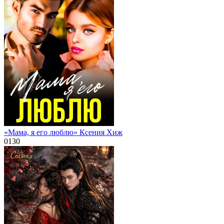
«Мама, я его люблю» Ксения Хиж
0
130