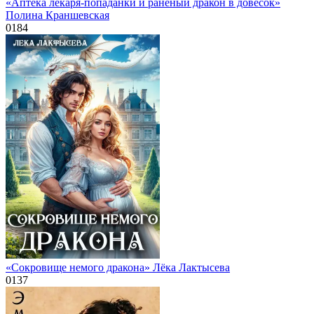
«Аптека лекаря-попаданки и раненый дракон в довесок»
Полина Краншевская
0
184
«Сокровище немого дракона» Лёка Лактысева
0
137