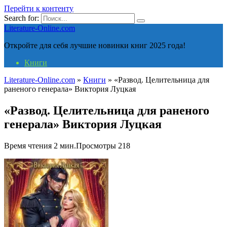
Перейти к контенту
Search for:
Literature-Online.com
Откройте для себя лучшие новинки книг 2025 года!
Книги
Literature-Online.com
»
Книги
»
«Развод. Целительница для
раненого генерала» Виктория Луцкая
«Развод. Целительница для раненого
генерала» Виктория Луцкая
Время чтения
2 мин.
Просмотры
218