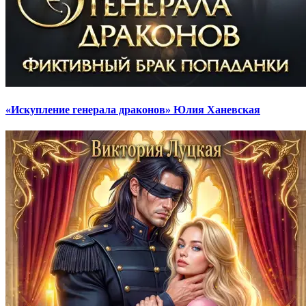
«Искупление генерала драконов» Юлия Ханевская