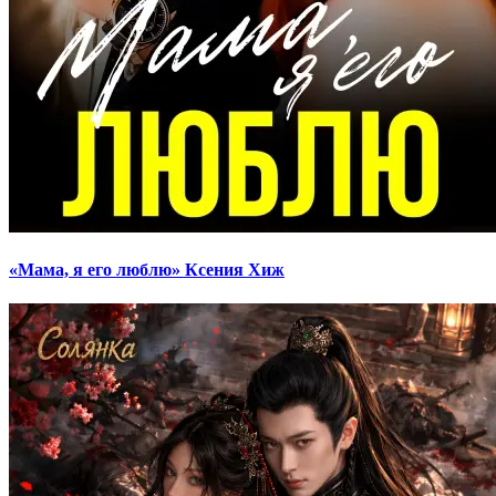
«Мама, я его люблю» Ксения Хиж