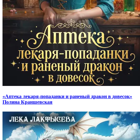
«Аптека лекаря-попаданки и раненый дракон в довесок»
Полина Краншевская