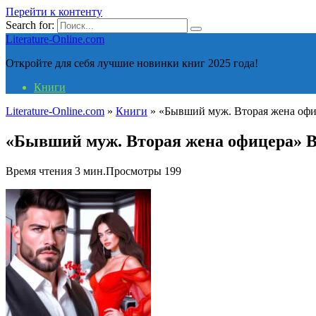
Перейти к контенту
Search for:
Literature-Online.com
Откройте для себя лучшие новинки книг 2025 года!
Книги
Literature-Online.com
»
Книги
»
«Бывший муж. Вторая жена офи
«Бывший муж. Вторая жена офицера» 
Время чтения
3 мин.
Просмотры
199