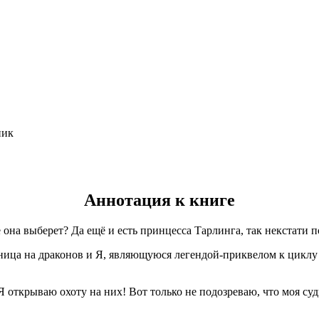
ник
Аннотация к книге
 она выберет? Да ещё и есть принцесса Тарлинга, так некстати п
тница на драконов и Я, являющуюся легендой-приквелом к цикл
Я открываю охоту на них! Вот только не подозреваю, что моя су