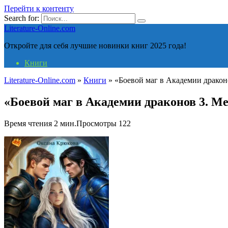
Перейти к контенту
Search for:
Literature-Online.com
Откройте для себя лучшие новинки книг 2025 года!
Книги
Literature-Online.com
»
Книги
»
«Боевой маг в Академии драко
«Боевой маг в Академии драконов 3. М
Время чтения
2 мин.
Просмотры
122