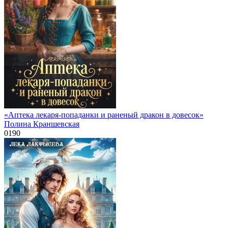
«Аптека лекаря-попаданки и раненый дракон в довесок»
Полина Краншевская
0
190