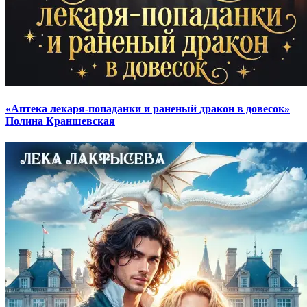
«Аптека лекаря-попаданки и раненый дракон в довесок»
Полина Краншевская