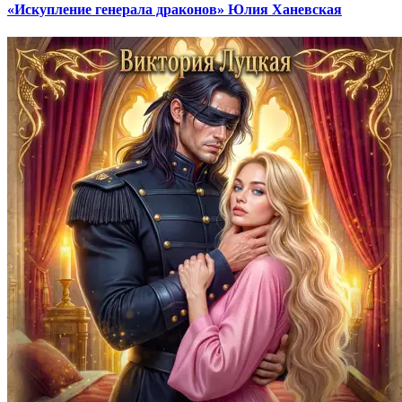
«Искупление генерала драконов» Юлия Ханевская