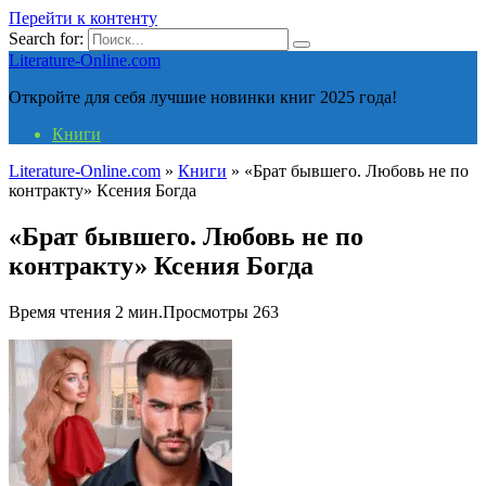
Перейти к контенту
Search for:
Literature-Online.com
Откройте для себя лучшие новинки книг 2025 года!
Книги
Literature-Online.com
»
Книги
»
«Брат бывшего. Любовь не по
контракту» Ксения Богда
«Брат бывшего. Любовь не по
контракту» Ксения Богда
Время чтения
2 мин.
Просмотры
263