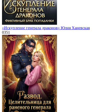
«Искупление генерала драконов» Юлия Ханевская
0
351