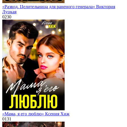
«Развод. Целительница для раненого генерала» Виктория
Луцкая
0
230
«Мама, я его люблю» Ксения Хиж
0
131