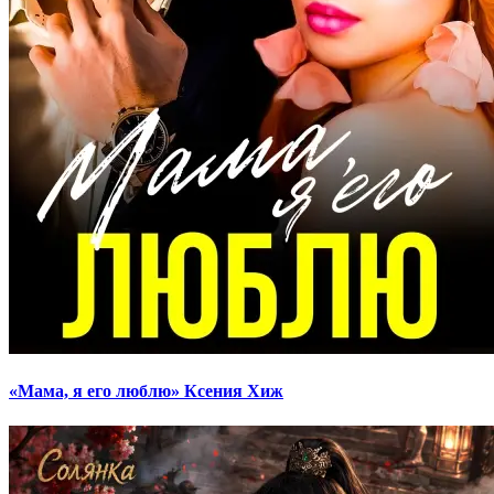
«Мама, я его люблю» Ксения Хиж