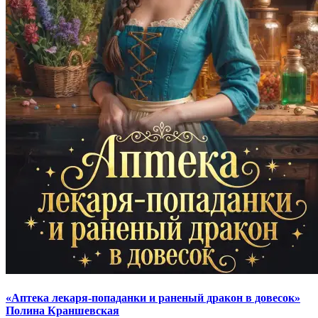
«Аптека лекаря-попаданки и раненый дракон в довесок»
Полина Краншевская