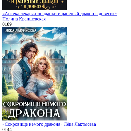
«Аптека лекаря-попаданки и раненый дракон в довесок»
Полина Краншевская
0
189
«Сокровище немого дракона» Лёка Лактысева
0
144