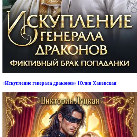
«Искупление генерала драконов» Юлия Ханевская