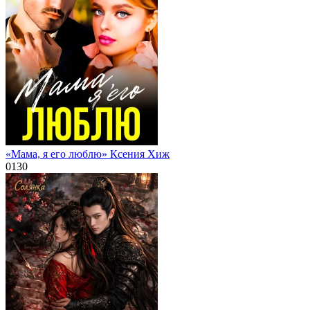
«Мама, я его люблю» Ксения Хиж
0
130