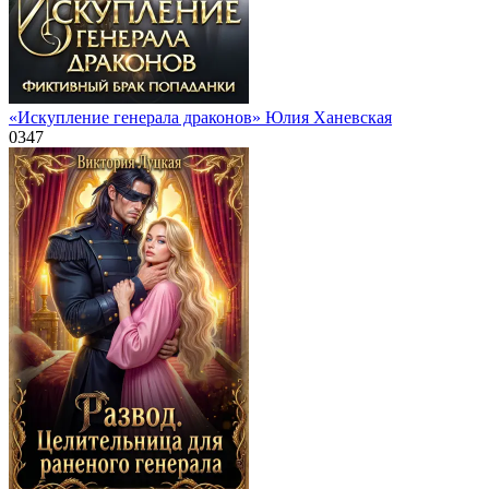
«Искупление генерала драконов» Юлия Ханевская
0
347