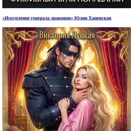
«Искупление генерала драконов» Юлия Ханевская