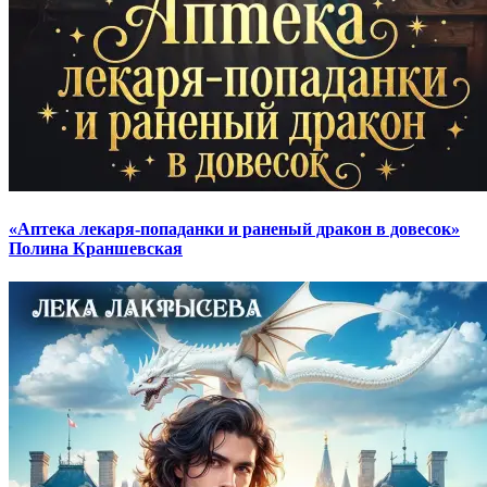
«Аптека лекаря-попаданки и раненый дракон в довесок»
Полина Краншевская