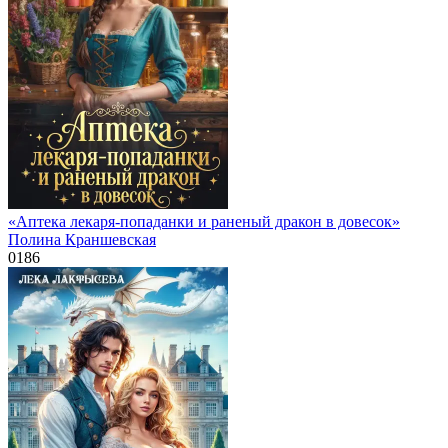
«Аптека лекаря-попаданки и раненый дракон в довесок»
Полина Краншевская
0
186