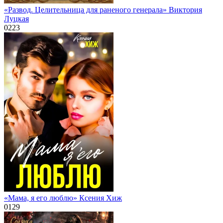
«Развод. Целительница для раненого генерала» Виктория
Луцкая
0
223
«Мама, я его люблю» Ксения Хиж
0
129