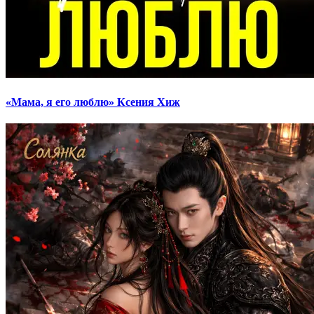
«Мама, я его люблю» Ксения Хиж