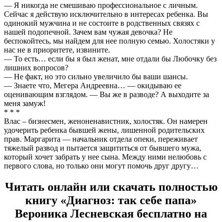
— Я никогда не смешиваю профессиональное с личным.
Сейчас я действую исключительно в интересах ребенка. Вы
одинокий мужчина и не состоите в родственных связях с
нашей подопечной. Зачем вам чужая девочка? Не
беспокойтесь, мы найдем для нее полную семью. Холостяки у
нас не в приоритете, извините.
— То есть… если бы я был женат, мне отдали бы Любочку без
лишних вопросов?
— Не факт, но это сильно увеличило бы ваши шансы.
— Знаете что, Мегера Андреевна… — окидываю ее
оценивающим взглядом. — Вы же в разводе? А выходите за
меня замуж!
* * *
Влас – бизнесмен, женоненавистник, холостяк. Он намерен
удочерить ребенка бывшей жены, лишенной родительских
прав. Маргарита — начальник отдела опеки, переживает
тяжелый развод и пытается защититься от бывшего мужа,
который хочет забрать у нее сына. Между ними нелюбовь с
первого слова, но только они могут помочь друг другу…
Читать онлайн или скачать полностью
книгу «Диагноз: так себе папа»
Вероника Лесневская бесплатно на