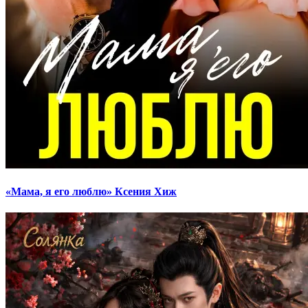
«Мама, я его люблю» Ксения Хиж