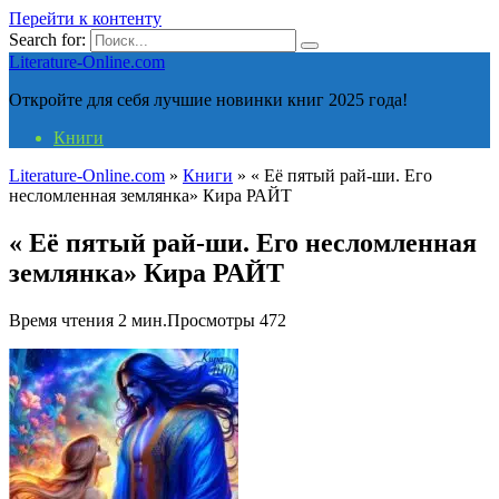
Перейти к контенту
Search for:
Literature-Online.com
Откройте для себя лучшие новинки книг 2025 года!
Книги
Literature-Online.com
»
Книги
»
« Её пятый рай-ши. Его
несломленная землянка» Кира РАЙТ
« Её пятый рай-ши. Его несломленная
землянка» Кира РАЙТ
Время чтения
2 мин.
Просмотры
472