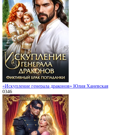
«Искупление генерала драконов» Юлия Ханевская
0
346