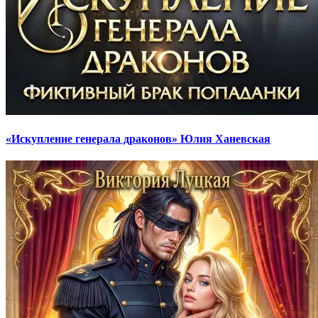
«Искупление генерала драконов» Юлия Ханевская