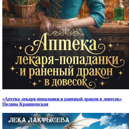
«Аптека лекаря-попаданки и раненый дракон в довесок»
Полина Краншевская