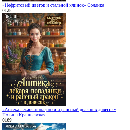
«Нефритовый цветок и стальной клинок» Солянка
0
128
«Аптека лекаря-попаданки и раненый дракон в довесок»
Полина Краншевская
0
189