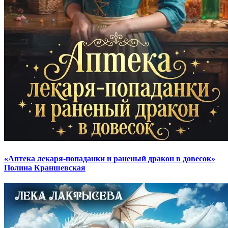
«Аптека лекаря-попаданки и раненый дракон в довесок»
Полина Краншевская