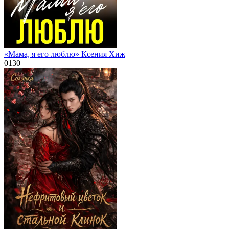
«Мама, я его люблю» Ксения Хиж
0
130