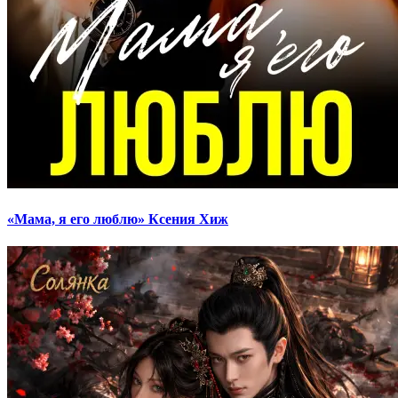
«Мама, я его люблю» Ксения Хиж