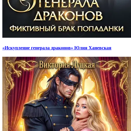
«Искупление генерала драконов» Юлия Ханевская