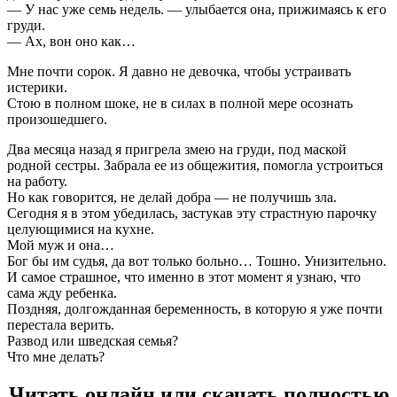
— У нас уже семь недель. — улыбается она, прижимаясь к его
груди.
— Ах, вон оно как…
Мне почти сорок. Я давно не девочка, чтобы устраивать
истерики.
Стою в полном шоке, не в силах в полной мере осознать
произошедшего.
Два месяца назад я пригрела змею на груди, под маской
родной сестры. Забрала ее из общежития, помогла устроиться
на работу.
Но как говорится, не делай добра — не получишь зла.
Сегодня я в этом убедилась, застукав эту страстную парочку
целующимися на кухне.
Мой муж и она…
Бог бы им судья, да вот только больно… Тошно. Унизительно.
И самое страшное, что именно в этот момент я узнаю, что
сама жду ребенка.
Поздняя, долгожданная беременность, в которую я уже почти
перестала верить.
Развод или шведская семья?
Что мне делать?‍
Читать онлайн или скачать полностью