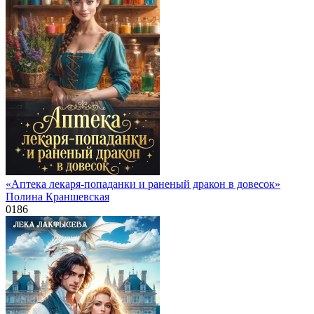
«Аптека лекаря-попаданки и раненый дракон в довесок»
Полина Краншевская
0
186