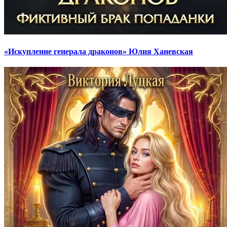
«Искупление генерала драконов» Юлия Ханевская