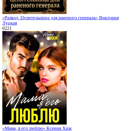
«Развод. Целительница для раненого генерала» Виктория
Луцкая
0
221
«Мама, я его люблю» Ксения Хиж