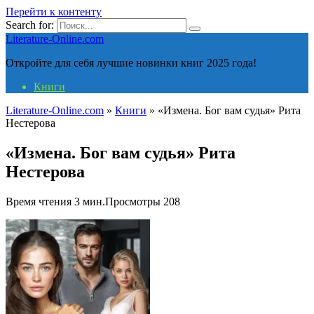
Перейти к контенту
Search for:
Literature-Online.com
Откройте для себя лучшие новинки книг 2025 года!
Книги
Literature-Online.com
»
Книги
»
«Измена. Бог вам судья» Рита
Нестерова
«Измена. Бог вам судья» Рита
Нестерова
Время чтения
3 мин.
Просмотры
208