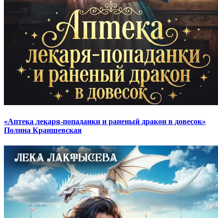
«Аптека лекаря-попаданки и раненый дракон в довесок»
Полина Краншевская