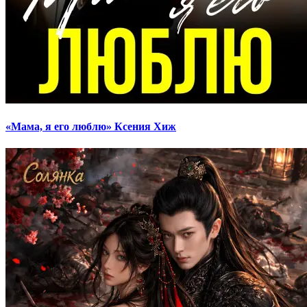
«Мама, я его люблю» Ксения Хиж