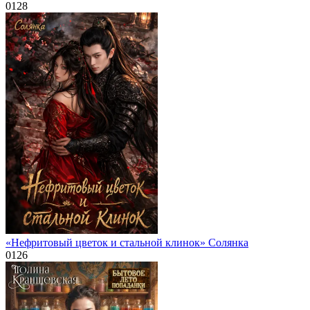
0
128
«Нефритовый цветок и стальной клинок» Солянка
0
126