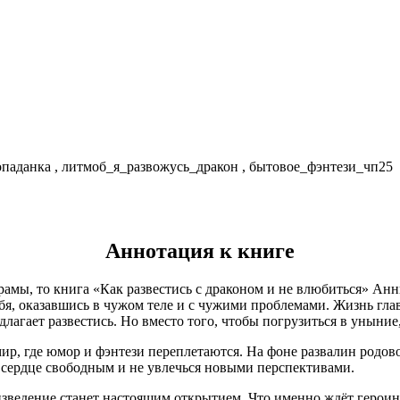
попаданка , литмоб_я_развожусь_дракон , бытовое_фэнтези_чп25
Аннотация к книге
рамы, то книга «Как развестись с драконом и не влюбиться» Ан
бя, оказавшись в чужом теле и с чужими проблемами. Жизнь глав
агает развестись. Но вместо того, чтобы погрузиться в уныние,
ир, где юмор и фэнтези переплетаются. На фоне развалин родово
ь сердце свободным и не увлечься новыми перспективами.
зведение станет настоящим открытием. Что именно ждёт героин