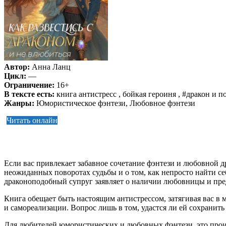
Автор:
Анна Ланц
Цикл:
—
Ограничение:
16+
В тексте есть:
книга антистресс , бойкая героиня , #дракон и 
Жанры:
Юмористическое фэнтези, Любовное фэнтези
Читать онлайн
Если вас привлекает забавное сочетание фэнтези и любовной д
неожиданных поворотах судьбы и о том, как непросто найти се
драконоподобный супруг заявляет о наличии любовницы и предл
Книга обещает быть настоящим антистрессом, затягивая вас в м
и самореализации. Вопрос лишь в том, удастся ли ей сохранит
Для любителей юмористических и любовных фэнтези, это прои