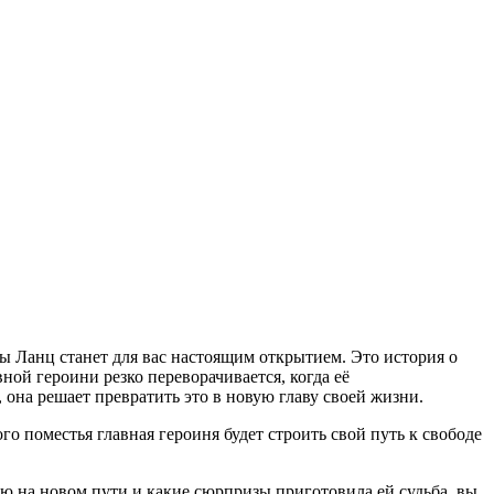
ны Ланц станет для вас настоящим открытием. Это история о
ной героини резко переворачивается, когда её
 она решает превратить это в новую главу своей жизни.
го поместья главная героиня будет строить свой путь к свободе
ю на новом пути и какие сюрпризы приготовила ей судьба, вы