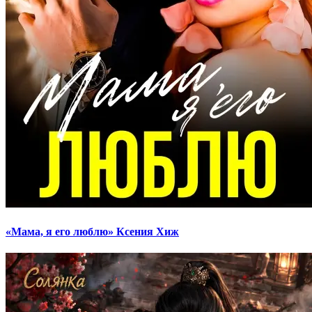
«Мама, я его люблю» Ксения Хиж