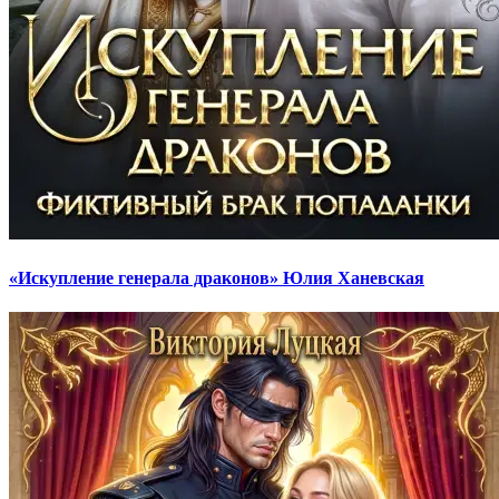
«Искупление генерала драконов» Юлия Ханевская