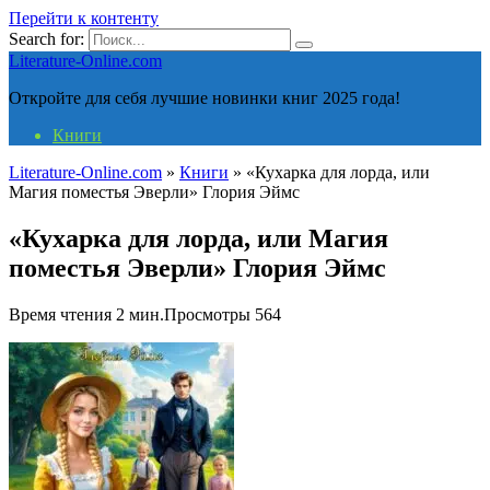
Перейти к контенту
Search for:
Literature-Online.com
Откройте для себя лучшие новинки книг 2025 года!
Книги
Literature-Online.com
»
Книги
»
«Кухарка для лорда, или
Магия поместья Эверли» Глория Эймс
«Кухарка для лорда, или Магия
поместья Эверли» Глория Эймс
Время чтения
2 мин.
Просмотры
564