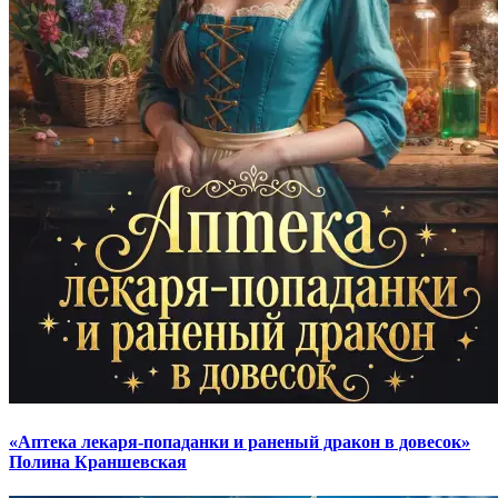
«Аптека лекаря-попаданки и раненый дракон в довесок»
Полина Краншевская