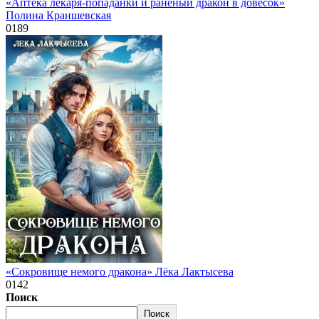
«Аптека лекаря-попаданки и раненый дракон в довесок»
Полина Краншевская
0
189
«Сокровище немого дракона» Лёка Лактысева
0
142
Поиск
Поиск