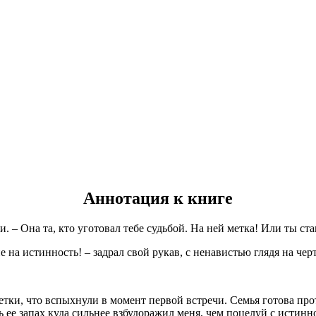
Аннотация к книге
. – Она та, кто уготовал тебе судьбой. На ней метка! Или ты ста
е на истинность! – задрал свой рукав, с ненавистью глядя на чер
етки, что вспыхнули в момент первой встречи. Семья готова пр
ь ее запах куда сильнее взбудоражил меня, чем поцелуй с истинн