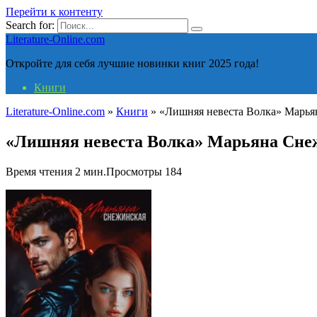
Перейти к контенту
Search for:
Literature-Online.com
Откройте для себя лучшие новинки книг 2025 года!
Книги
Literature-Online.com
»
Книги
»
«Лишняя невеста Волка» Марья
«Лишняя невеста Волка» Марьяна Сне
Время чтения
2 мин.
Просмотры
184