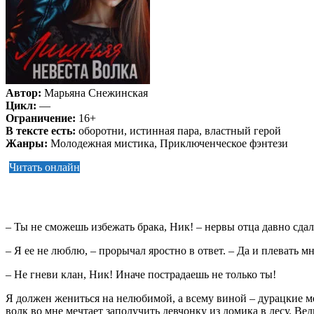
Автор:
Марьяна Снежинская
Цикл:
—
Ограничение:
16+
В тексте есть:
оборотни, истинная пара, властный герой
Жанры:
Молодежная мистика, Приключенческое фэнтези
Читать онлайн
– Ты не сможешь избежать брака, Ник! – нервы отца давно сдали
– Я ее не люблю, – прорычал яростно в ответ. – Да и плевать мн
– Не гневи клан, Ник! Иначе пострадаешь не только ты!
Я должен жениться на нелюбимой, а всему виной – дурацкие м
волк во мне мечтает заполучить девчонку из домика в лесу. Вед