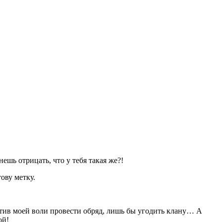
нешь отрицать, что у тебя такая же?!
тову метку.
отив моей воли провести обряд, лишь бы угодить клану… А
ой!