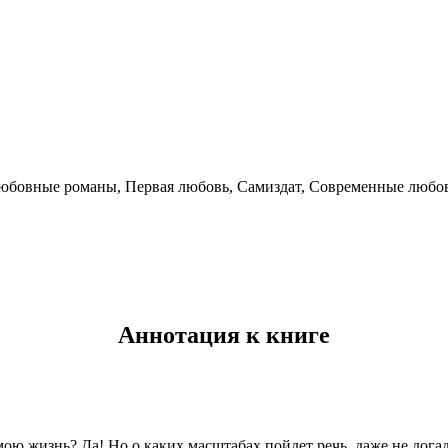
юбовные романы, Первая любовь, Самиздат, Современные любо
Аннотация к книге
мою жизнь? Да! Но о каких масштабах пойдет речь, даже не дога