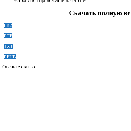
устройств и приложений для чтения.
Скачать полную ве
FB2
RTF
TXT
EPUB
Оцените статью