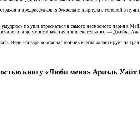
страхов и предрассудков, я буквально нырнула с головой в пуч
 я умудрюсь по уши втрескаться в самого несносного парня в Май
носчивого, и до умопомрачения привлекательного — Джейка Ада
жать. Ведь эта взрывоопасная любовь всегда балансирует на грани
остью книгу «Люби меня» Ариэль Уайт 