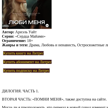
Автор:
Ариэль Уайт
Серия:
«Сердца Майами»
Ограничение:
18+
Жанры и теги:
Драма, Любовь и ненависть, Остросюжетные л
Купить книгу на Литрес
Купить абонимент на Литрес
Купить подписку на Литрес
ДИЛОГИЯ. ЧАСТЬ 1.
ВТОРАЯ ЧАСТЬ: «ПОМНИ МЕНЯ», также доступна на сайте.
Могла ли я предположить, что переезд в новый город изменит 