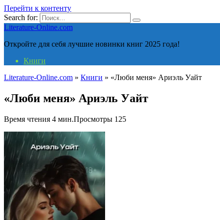
Перейти к контенту
Search for:
Literature-Online.com
Откройте для себя лучшие новинки книг 2025 года!
Книги
Literature-Online.com
»
Книги
»
«Люби меня» Ариэль Уайт
«Люби меня» Ариэль Уайт
Время чтения
4 мин.
Просмотры
125