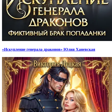
«Искупление генерала драконов» Юлия Ханевская