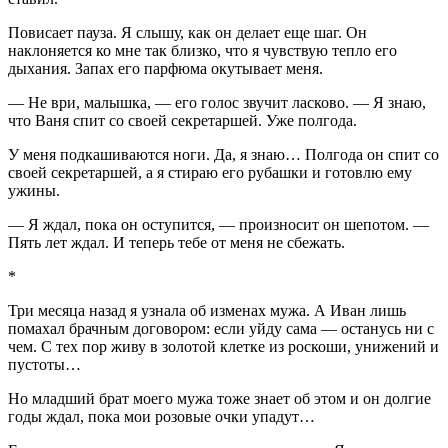
Повисает пауза. Я слышу, как он делает еще шаг. Он
наклоняется ко мне так близко, что я чувствую тепло его
дыхания. Запах его парфюма окутывает меня.
— Не ври, малышка, — его голос звучит ласково. — Я знаю,
что Ваня спит со своей секретаршей. Уже полгода.
У меня подкашиваются ноги. Да, я знаю… Полгода он спит со
своей секретаршей, а я стираю его рубашки и готовлю ему
ужины.
— Я ждал, пока он оступится, — произносит он шепотом. —
Пять лет ждал. И теперь тебе от меня не сбежать.
*
Три месяца назад я узнала об изменах мужа. А Иван лишь
помахал брачным договором: если уйду сама — останусь ни с
чем. С тех пор живу в золотой клетке из роскоши, унижений и
пустоты…
Но младший брат моего мужа тоже знает об этом и он долгие
годы ждал, пока мои розовые очки упадут…