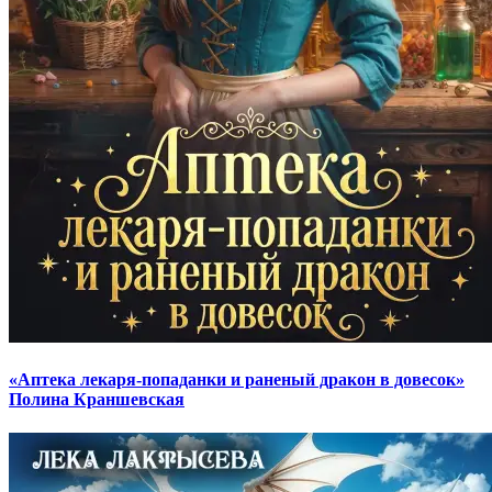
«Аптека лекаря-попаданки и раненый дракон в довесок»
Полина Краншевская