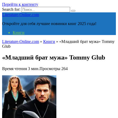
Перейти к контенту
Search for:
Literature-Online.com
Откройте для себя лучшие новинки книг 2025 года!
Книги
Literature-Online.com
»
Книги
»
«Младший брат мужа» Tommy
Glub
«Младший брат мужа» Tommy Glub
Время чтения
3 мин.
Просмотры
264