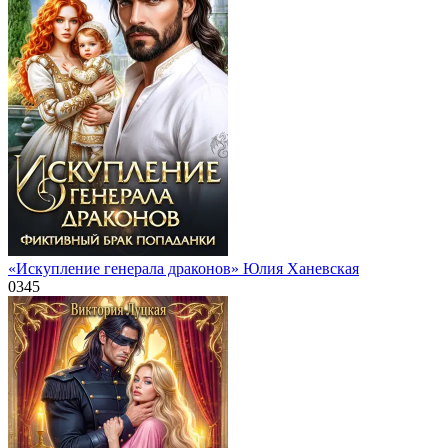
«Искупление генерала драконов» Юлия Ханевская
0
345