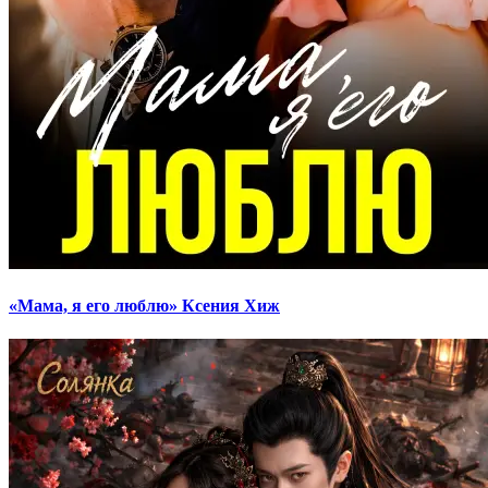
«Мама, я его люблю» Ксения Хиж