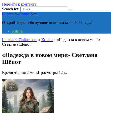
Перейти к контенту
Search for:
Literature-Online.com
Откройте для себя лучшие новинки книг 2025 года!
Книги
Literature-Online.com
»
Книги
»
«Надежда в новом мире»
Светлана Шёпот
«Надежда в новом мире» Светлана
Шёпот
Время чтения
2 мин.
Просмотры
1.1к.