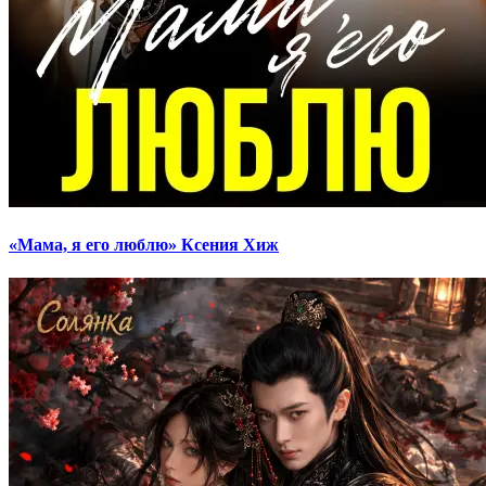
«Мама, я его люблю» Ксения Хиж