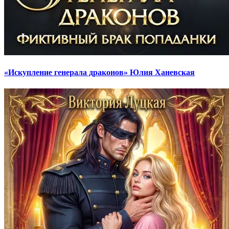
«Искупление генерала драконов» Юлия Ханевская