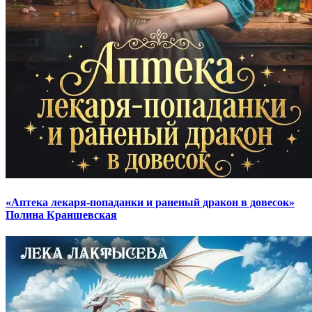
«Аптека лекаря-попаданки и раненый дракон в довесок»
Полина Краншевская