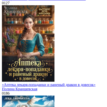
0
127
«Аптека лекаря-попаданки и раненый дракон в довесок»
Полина Краншевская
0
186