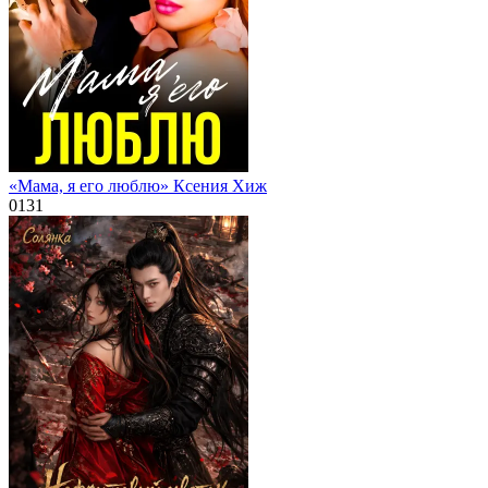
«Мама, я его люблю» Ксения Хиж
0
131