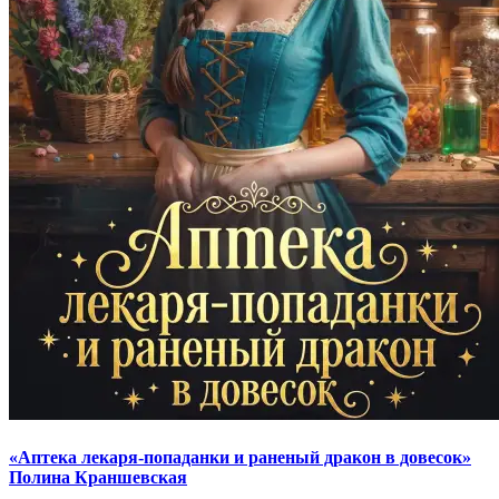
«Аптека лекаря-попаданки и раненый дракон в довесок»
Полина Краншевская