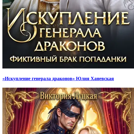
«Искупление генерала драконов» Юлия Ханевская