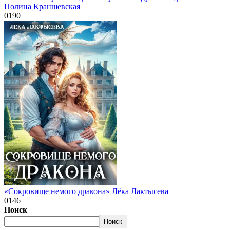
Полина Краншевская
0
190
«Сокровище немого дракона» Лёка Лактысева
0
146
Поиск
Поиск