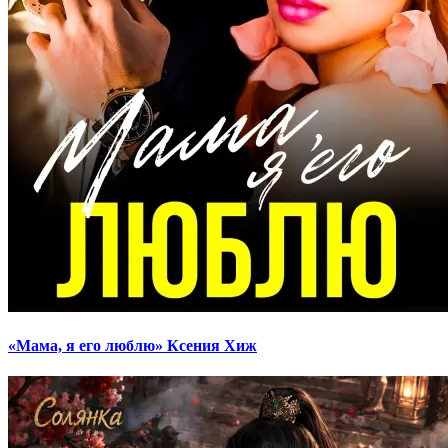
«Мама, я его люблю» Ксения Хиж