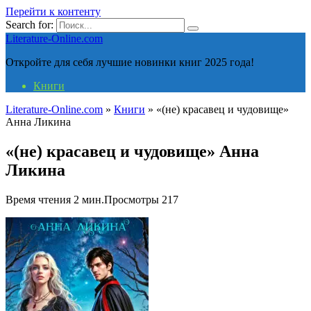
Перейти к контенту
Search for:
Literature-Online.com
Откройте для себя лучшие новинки книг 2025 года!
Книги
Literature-Online.com
»
Книги
»
«(не) красавец и чудовище»
Анна Ликина
«(не) красавец и чудовище» Анна
Ликина
Время чтения
2 мин.
Просмотры
217