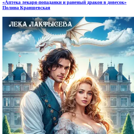
«Аптека лекаря-попаданки и раненый дракон в довесок»
Полина Краншевская