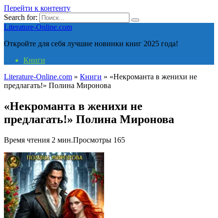
Перейти к контенту
Search for:
Literature-Online.com
Откройте для себя лучшие новинки книг 2025 года!
Книги
Literature-Online.com
»
Книги
»
«Некроманта в женихи не
предлагать!» Полина Миронова
«Некроманта в женихи не
предлагать!» Полина Миронова
Время чтения
2 мин.
Просмотры
165