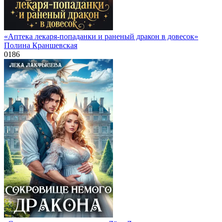
«Аптека лекаря-попаданки и раненый дракон в довесок»
Полина Краншевская
0
186