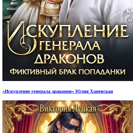
«Искупление генерала драконов» Юлия Ханевская