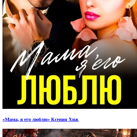
«Мама, я его люблю» Ксения Хиж