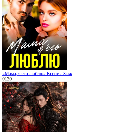
«Мама, я его люблю» Ксения Хиж
0
130