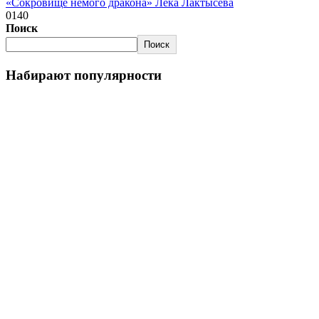
«Сокровище немого дракона» Лёка Лактысева
0
140
Поиск
Поиск
Набирают популярности