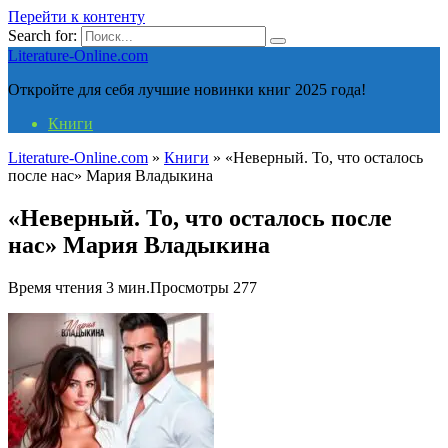
Перейти к контенту
Search for:
Literature-Online.com
Откройте для себя лучшие новинки книг 2025 года!
Книги
Literature-Online.com
»
Книги
»
«Неверный. То, что осталось
после нас» Мария Владыкина
«Неверный. То, что осталось после
нас» Мария Владыкина
Время чтения
3 мин.
Просмотры
277