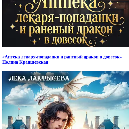
«Аптека лекаря-попаданки и раненый дракон в довесок»
Полина Краншевская