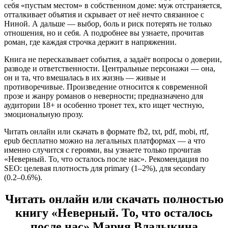
себя «пустым местом» в собственном доме: муж отстраняется,
отталкивает объятия и скрывает от неё нечто связанное с
Ниной. А дальше — выбор, боль и риск потерять не только
отношения, но и себя. А подробнее вы узнаете, прочитав
роман, где каждая строчка держит в напряжении.
Книга не пересказывает события, а задаёт вопросы о доверии,
разводе и ответственности. Центральные персонажи — она,
он и та, что вмешалась в их жизнь — живые и
противоречивые. Произведение относится к современной
прозе и жанру романов о неверности; предназначено для
аудитории 18+ и особенно тронет тех, кто ищет честную,
эмоциональную прозу.
Читать онлайн или скачать в формате fb2, txt, pdf, mobi, rtf,
epub бесплатно можно на легальных платформах — а что
именно случится с героями, вы узнаете только прочитав
«Неверный. То, что осталось после нас». Рекомендация по
SEO: целевая плотность для primary (1–2%), для secondary
(0.2–0.6%).
Читать онлайн или скачать полностью
книгу «Неверный. То, что осталось
после нас» Мария Владыкина