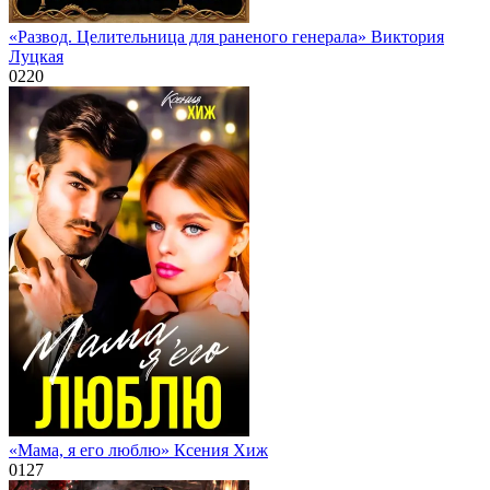
«Развод. Целительница для раненого генерала» Виктория
Луцкая
0
220
«Мама, я его люблю» Ксения Хиж
0
127