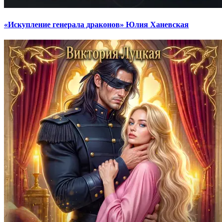
«Искупление генерала драконов» Юлия Ханевская