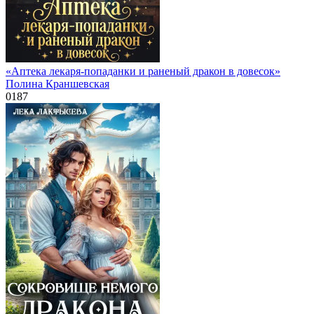
«Аптека лекаря-попаданки и раненый дракон в довесок»
Полина Краншевская
0
187