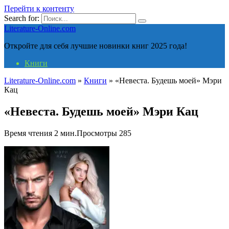
Перейти к контенту
Search for:
Literature-Online.com
Откройте для себя лучшие новинки книг 2025 года!
Книги
Literature-Online.com
»
Книги
»
«Невеста. Будешь моей» Мэри
Кац
«Невеста. Будешь моей» Мэри Кац
Время чтения
2 мин.
Просмотры
285