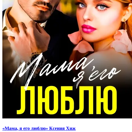
«Мама, я его люблю» Ксения Хиж