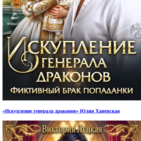
«Искупление генерала драконов» Юлия Ханевская