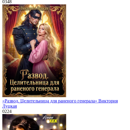
0
348
«Развод. Целительница для раненого генерала» Виктория
Луцкая
0
224