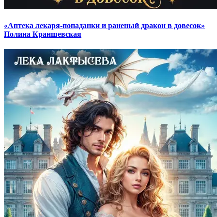
«Аптека лекаря-попаданки и раненый дракон в довесок»
Полина Краншевская