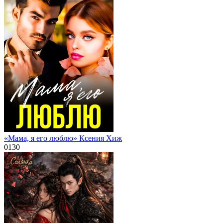
«Мама, я его люблю» Ксения Хиж
0
130