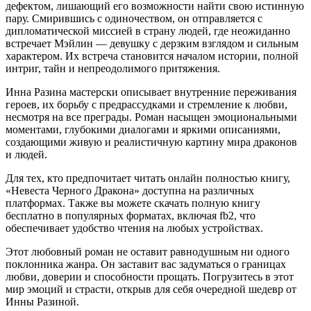
дефектом, лишающий его возможности найти свою истинную
пару. Смирившись с одиночеством, он отправляется с
дипломатической миссией в страну людей, где неожиданно
встречает Мэйлин — девушку с дерзким взглядом и сильным
характером. Их встреча становится началом истории, полной
интриг, тайн и непреодолимого притяжения.
Инна Разина мастерски описывает внутренние переживания
героев, их борьбу с предрассудками и стремление к любви,
несмотря на все преграды. Роман насыщен эмоциональными
моментами, глубокими диалогами и яркими описаниями,
создающими живую и реалистичную картину мира драконов
и людей.
Для тех, кто предпочитает читать онлайн полностью книгу,
«Невеста Черного Дракона» доступна на различных
платформах. Также вы можете скачать полную книгу
бесплатно в популярных форматах, включая fb2, что
обеспечивает удобство чтения на любых устройствах.
Этот любовный роман не оставит равнодушным ни одного
поклонника жанра. Он заставит вас задуматься о границах
любви, доверии и способности прощать. Погрузитесь в этот
мир эмоций и страсти, открыв для себя очередной шедевр от
Инны Разиной.