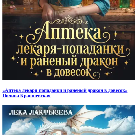
«Аптека лекаря-попаданки и раненый дракон в довесок»
Полина Краншевская