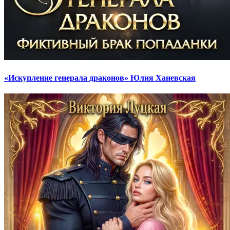
«Искупление генерала драконов» Юлия Ханевская