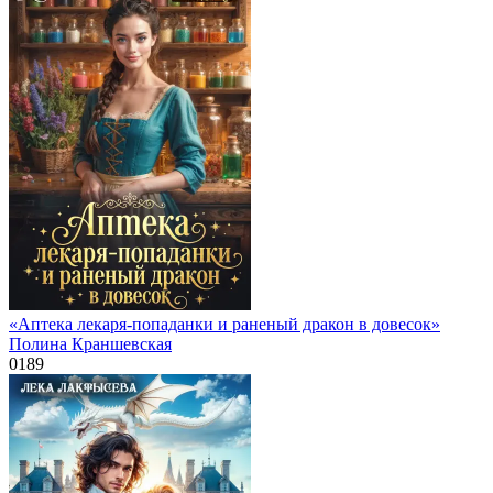
«Аптека лекаря-попаданки и раненый дракон в довесок»
Полина Краншевская
0
189