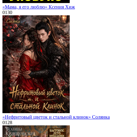
«Мама, я его люблю» Ксения Хиж
0
130
«Нефритовый цветок и стальной клинок» Солянка
0
128