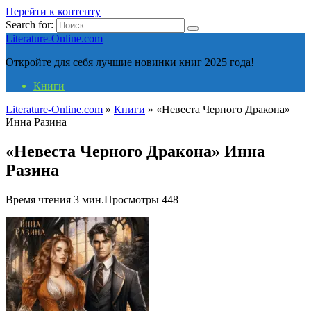
Перейти к контенту
Search for:
Literature-Online.com
Откройте для себя лучшие новинки книг 2025 года!
Книги
Literature-Online.com
»
Книги
»
«Невеста Черного Дракона»
Инна Разина
«Невеста Черного Дракона» Инна
Разина
Время чтения
3 мин.
Просмотры
448