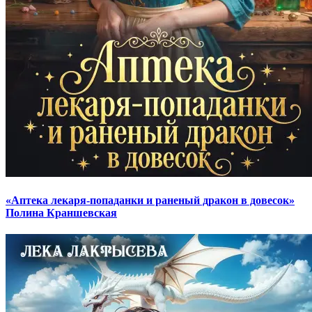
«Аптека лекаря-попаданки и раненый дракон в довесок»
Полина Краншевская