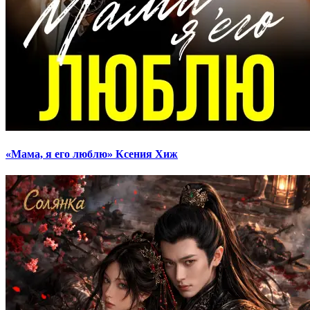
«Мама, я его люблю» Ксения Хиж