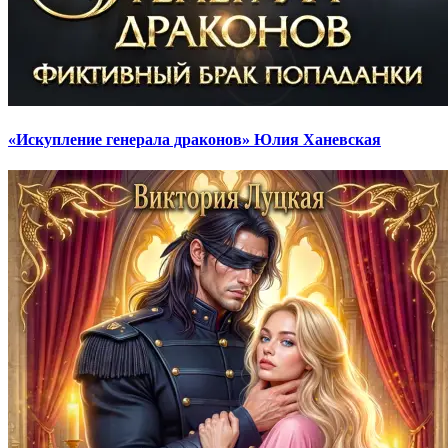
«Искупление генерала драконов» Юлия Ханевская