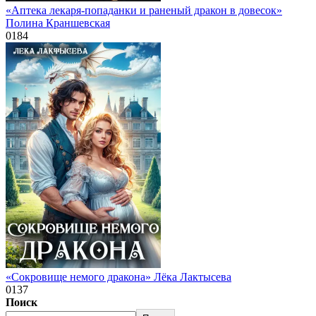
«Аптека лекаря-попаданки и раненый дракон в довесок»
Полина Краншевская
0
184
«Сокровище немого дракона» Лёка Лактысева
0
137
Поиск