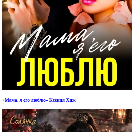
«Мама, я его люблю» Ксения Хиж