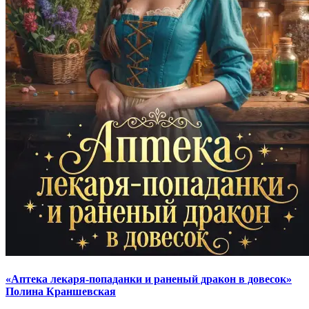
«Аптека лекаря-попаданки и раненый дракон в довесок»
Полина Краншевская