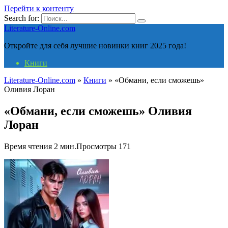
Перейти к контенту
Search for:
Literature-Online.com
Откройте для себя лучшие новинки книг 2025 года!
Книги
Literature-Online.com
»
Книги
»
«Обмани, если сможешь»
Оливия Лоран
«Обмани, если сможешь» Оливия
Лоран
Время чтения
2 мин.
Просмотры
171