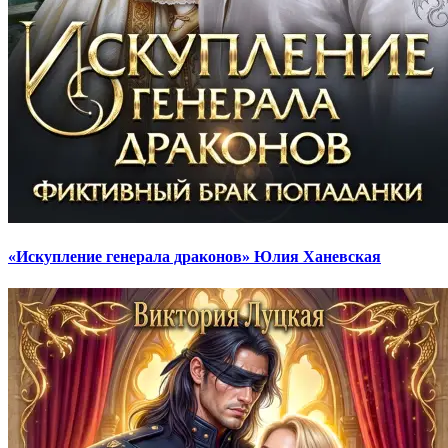
«Искупление генерала драконов» Юлия Ханевская