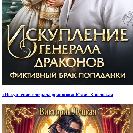
«Искупление генерала драконов» Юлия Ханевская