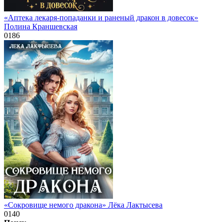
«Аптека лекаря-попаданки и раненый дракон в довесок»
Полина Краншевская
0
186
«Сокровище немого дракона» Лёка Лактысева
0
140