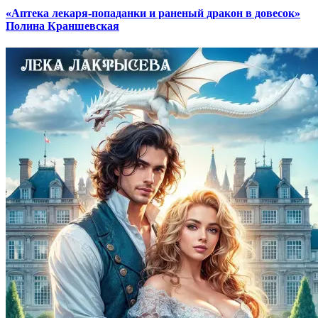
«Аптека лекаря-попаданки и раненый дракон в довесок»
Полина Краншевская