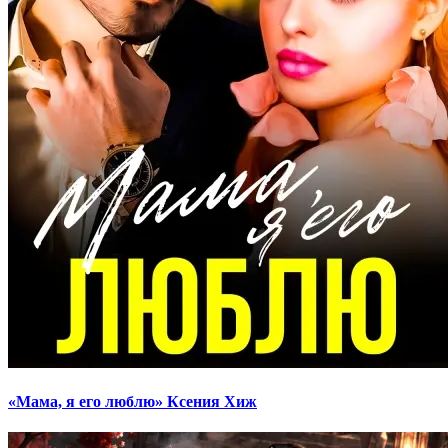
«Мама, я его люблю» Ксения Хиж