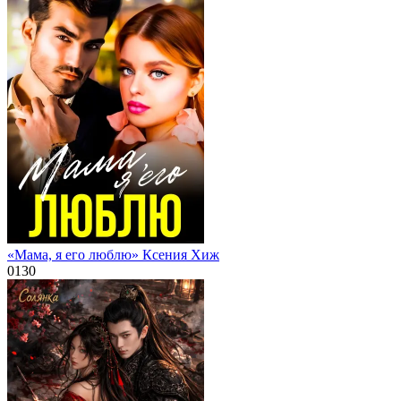
«Мама, я его люблю» Ксения Хиж
0
130