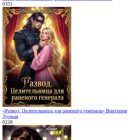
0
351
«Развод. Целительница для раненого генерала» Виктория
Луцкая
0
228