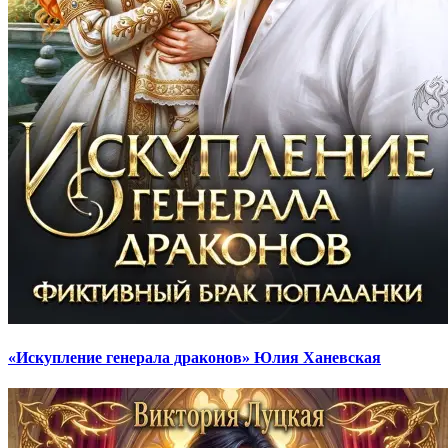
«Искупление генерала драконов» Юлия Ханевская