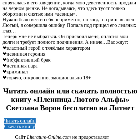
спряталась в его заведении, когда мою девственность продали
на чёрном рынке. Не догадываясь, что здесь тусят только
оборотни и снятые ими «девицы».
Нужно было вести себя неприметно, но когда на ринг вышел
Лютый, я совершила ошибку. Попала под прицел его ледяных
глаз…
Теперь мне не выбраться. Он присвоил меня, оплатил мои
долги и требует полного подчинения. А иначе…Вас ждут:
❤властный герой с тяжёлым характером
❤невинная героиня
❤(не)фиктивный брак
❤истинная пара
❤криминал
❤горячо, откровенно, эмоционально 18+
Читать онлайн или скачать полностью
книгу «Пленница Лютого Альфы»
Светлана Ворон бесплатно на Литнет
Читать онлайн
Скачать книгу
Сайт
Literature-Online.com
не предоставляет