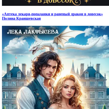
«Аптека лекаря-попаданки и раненый дракон в довесок»
Полина Краншевская