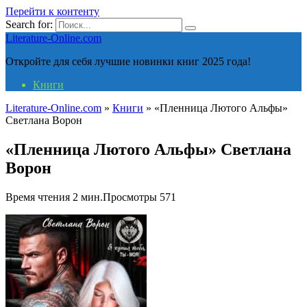
Перейти к контенту
Search for:
Literature-Online.com
Откройте для себя лучшие новинки книг 2025 года!
Книги
Literature-Online.com
»
Книги
»
«Пленница Лютого Альфы»
Светлана Ворон
«Пленница Лютого Альфы» Светлана
Ворон
Время чтения
2 мин.
Просмотры
571