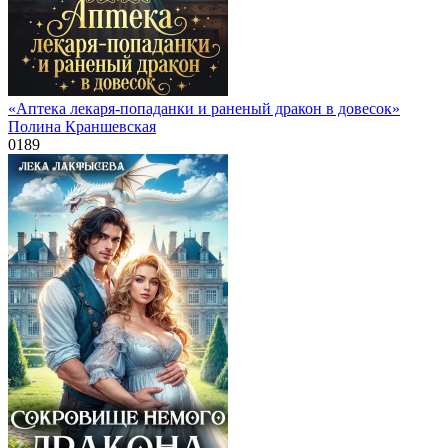
«Аптека лекаря-попаданки и раненый дракон в довесок»
Полина Краншевская
0
189