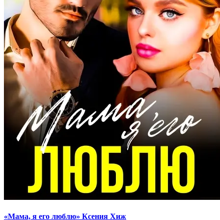
«Мама, я его люблю» Ксения Хиж