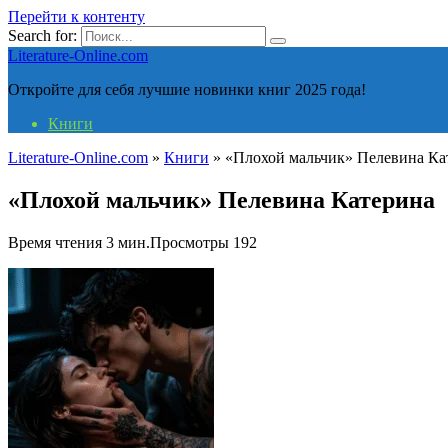
Перейти к контенту
Search for:
Literature-Online.com
Откройте для себя лучшие новинки книг 2025 года!
Книги
Literature-Online.com
»
Книги
»
«Плохой мальчик» Пелевина Ка
«Плохой мальчик» Пелевина Катерина
Время чтения
3 мин.
Просмотры
192