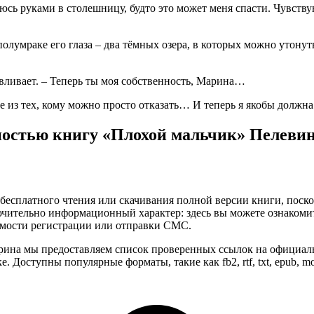
юсь руками в столешницу, будто это может меня спасти. Чувств
полумраке его глаза – два тёмных озера, в которых можно утонут
вливает. – Теперь ты моя собственность, Марина…
 не из тех, кому можно просто отказать… И теперь я якобы должн
ностью книгу «Плохой мальчик» Пелевин
бесплатного чтения или скачивания полной версии книги, поскол
чительно информационный характер: здесь вы можете ознакоми
имости регистрации или отправки СМС.
рина мы предоставляем список проверенных ссылок на официаль
. Доступны популярные форматы, такие как fb2, rtf, txt, epub, 