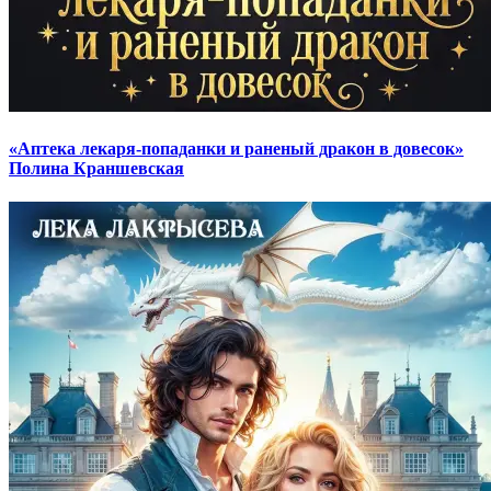
«Аптека лекаря-попаданки и раненый дракон в довесок»
Полина Краншевская