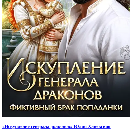
«Искупление генерала драконов» Юлия Ханевская