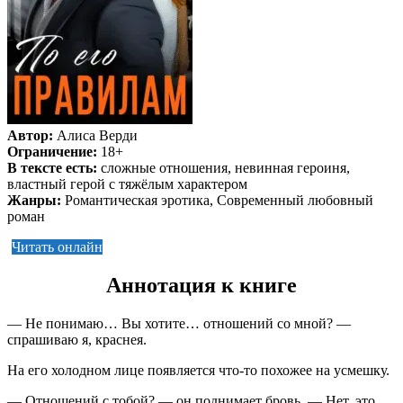
Автор:
Алиса Верди
Ограничение:
18+
В тексте есть:
сложные отношения, невинная героиня,
властный герой с тяжёлым характером
Жанры:
Романтическая эротика, Современный любовный
роман
Читать онлайн
Аннотация к книге
— Не понимаю… Вы хотите… отношений со мной? —
спрашиваю я, краснея.
На его холодном лице появляется что-то похожее на усмешку.
— Отношений с тобой? — он поднимает бровь. — Нет, это