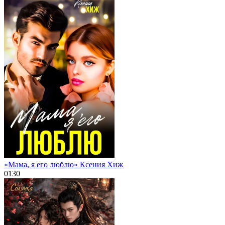
«Мама, я его люблю» Ксения Хиж
0
130