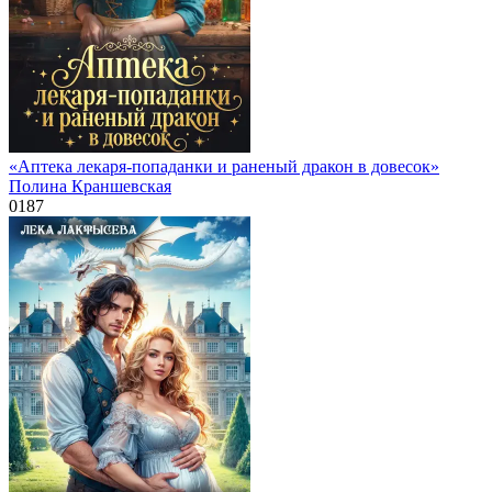
«Аптека лекаря-попаданки и раненый дракон в довесок»
Полина Краншевская
0
187