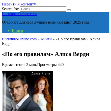
Перейти к контенту
Search for:
Literature-Online.com
Откройте для себя лучшие новинки книг 2025 года!
Книги
Literature-Online.com
»
Книги
»
«По его правилам» Алиса
Верди
«По его правилам» Алиса Верди
Время чтения
2 мин.
Просмотры
440