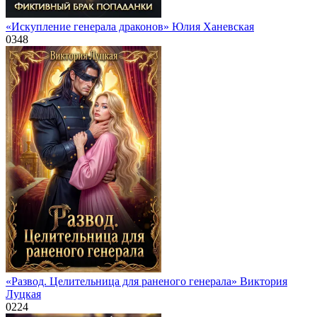
«Искупление генерала драконов» Юлия Ханевская
0
348
«Развод. Целительница для раненого генерала» Виктория
Луцкая
0
224