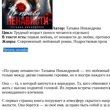
Автор:
Татьяна Никандрова
Цикл:
Трудный возраст (книги читаются отдельно)
В тексте есть:
первая любовь, от ненависти до любви, противо
Жанры
: Современный любовный роман, Подростковая проза
Читать онлайн
«По праву ненависти» Татьяны Никандровой — это любовный р
только между двумя главными героями, но и внутри каждого из
Она — та, о которой шепчутся в коридорах. Та, кого обвиняют 
жить с высоко поднятой головой. Их первая встреча становитс
неожиданного влечения.
С первых страниц книга погружает в атмосферу скрытого напр
жалости. Она борется — за своё имя, за право быть собой и за