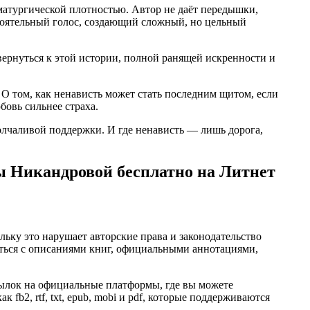
матургической плотностью. Автор не даёт передышки,
остоятельный голос, создающий сложный, но цельный
ернуться к этой истории, полной ранящей искренности и
. О том, как ненависть может стать последним щитом, если
бовь сильнее страха.
 молчаливой поддержки. И где ненависть — лишь дорога,
ы Никандровой бесплатно на Литнет
ьку это нарушает авторские права и законодательство
ться с описаниями книг, официальными аннотациями,
сылок на официальные платформы, где вы можете
fb2, rtf, txt, epub, mobi и pdf, которые поддерживаются