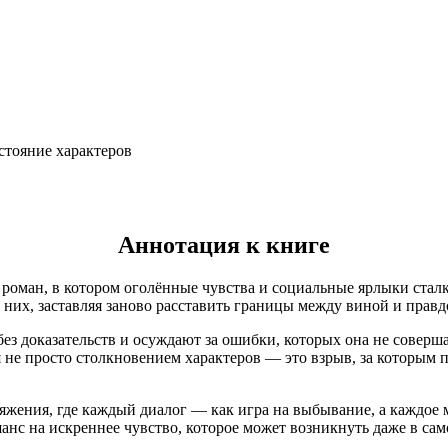
стояние характеров
Аннотация к книге
оман, в котором оголённые чувства и социальные ярлыки сталк
 них, заставляя заново расставить границы между виной и прав
без доказательств и осуждают за ошибки, которых она не соверш
я не просто столкновением характеров — это взрыв, за которым
яжения, где каждый диалог — как игра на выбывание, а каждое 
 шанс на искреннее чувство, которое может возникнуть даже в са