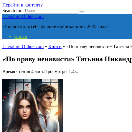
Перейти к контенту
Search for:
Literature-Online.com
Откройте для себя лучшие новинки книг 2025 года!
Книги
Literature-Online.com
»
Книги
»
«По праву ненависти» Татьяна
«По праву ненависти» Татьяна Никанд
Время чтения
4 мин.
Просмотры
1.4к.