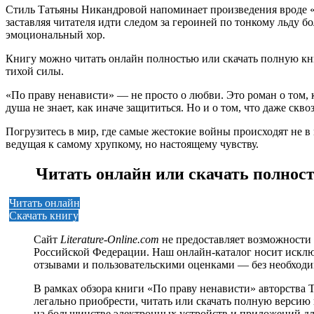
Стиль Татьяны Никандровой напоминает произведения вроде «
заставляя читателя идти следом за героиней по тонкому льду 
эмоциональный хор.
Книгу можно читать онлайн полностью или скачать полную кни
тихой силы.
«По праву ненависти» — не просто о любви. Это роман о том, к
душа не знает, как иначе защититься. Но и о том, что даже ск
Погрузитесь в мир, где самые жестокие войны происходят не в 
ведущая к самому хрупкому, но настоящему чувству.
Читать онлайн или скачать полнос
Читать онлайн
Скачать книгу
Сайт
Literature-Online.com
не предоставляет возможности 
Российской Федерации. Наш онлайн-каталог носит исклю
отзывами и пользовательскими оценками — без необход
В рамках обзора книги «По праву ненависти» авторства
легально приобрести, читать или скачать полную версию к
на большинстве электронных устройств и приложений дл