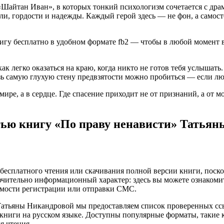
Шайтан Иван», в которых тонкий психологизм сочетается с дра
боли, гордости и надежды. Каждый герой здесь — не фон, а сам
гу бесплатно в удобном формате fb2 — чтобы в любой момент в
ак легко оказаться на краю, когда никто не готов тебя услышать
возь самую глухую стену предвзятости можно пробиться — если лю
мире, а в сердце. Где спасение приходит не от признаний, а от
тью книгу «По праву ненависти» Татьян
бесплатного чтения или скачивания полной версии книги, поскол
чительно информационный характер: здесь вы можете ознакоми
имости регистрации или отправки СМС.
 Татьяны Никандровой мы предоставляем список проверенных с
ниги на русском языке. Доступны популярные форматы, такие как 
я чтения.