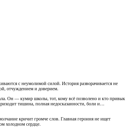
иваются с неумолимой силой. История разворачивается не
дой, отчуждением и доверием.
ала. Он — кумир школы, тот, кому всё позволено и кто привык
 приходит тишина, полная недосказанности, боли и…
молчание кричит громче слов. Главная героиня не ищет
мом холодном сердце.