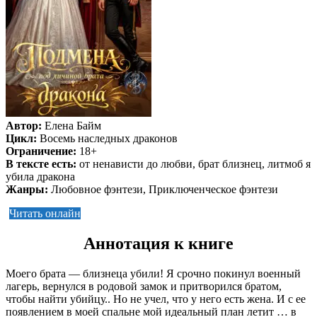
Автор:
Елена Байм
Цикл:
Восемь наследных драконов
Ограничение:
18+
В тексте есть:
от ненависти до любви, брат близнец, литмоб я
убила дракона
Жанры:
Любовное фэнтези, Приключенческое фэнтези
Читать онлайн
Аннотация к книге
Моего брата — близнеца убили! Я срочно покинул военный
лагерь, вернулся в родовой замок и притворился братом,
чтобы найти убийцу.. Но не учел, что у него есть жена. И с ее
появлением в моей спальне мой идеальный план летит … в