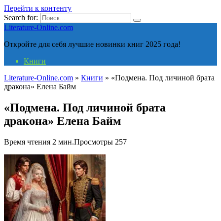
Перейти к контенту
Search for:
Literature-Online.com
Откройте для себя лучшие новинки книг 2025 года!
Книги
Literature-Online.com
»
Книги
»
«Подмена. Под личиной брата
дракона» Елена Байм
«Подмена. Под личиной брата
дракона» Елена Байм
Время чтения
2 мин.
Просмотры
257