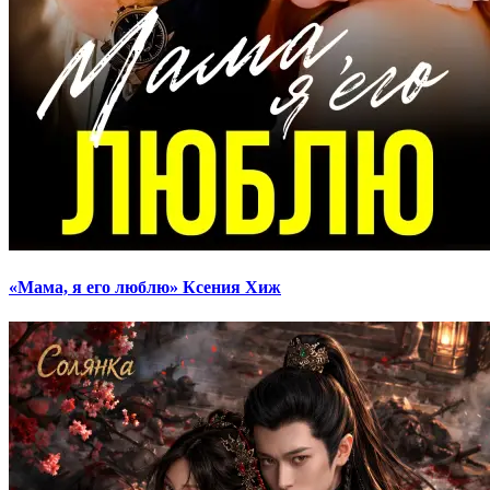
«Мама, я его люблю» Ксения Хиж