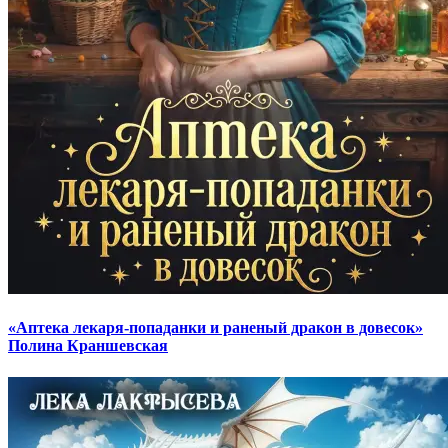
«Аптека лекаря-попаданки и раненый дракон в довесок»
Полина Краншевская