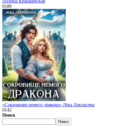
Полина Краншевская
0
189
«Сокровище немого дракона» Лёка Лактысева
0
142
Поиск
Поиск