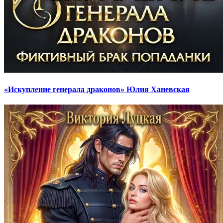
«Искупление генерала драконов» Юлия Ханевская