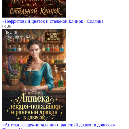
«Нефритовый цветок и стальной клинок» Солянка
0
128
«Аптека лекаря-попаданки и раненый дракон в довесок»