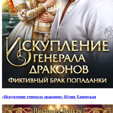
«Искупление генерала драконов» Юлия Ханевская