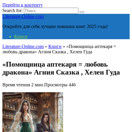
Перейти к контенту
Search for:
Literature-Online.com
Откройте для себя лучшие новинки книг 2025 года!
Книги
Literature-Online.com
»
Книги
»
«Помощница аптекаря =
любовь дракона» Агния Сказка , Хелен Гуда
«Помощница аптекаря = любовь
дракона» Агния Сказка , Хелен Гуда
Время чтения
2 мин.
Просмотры
446