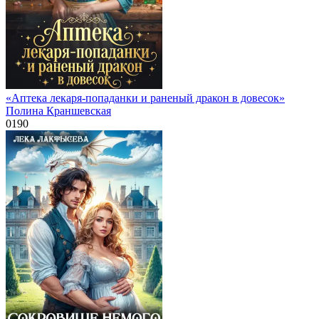
«Аптека лекаря-попаданки и раненый дракон в довесок»
Полина Краншевская
0
190