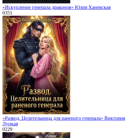
«Искупление генерала драконов» Юлия Ханевская
0
351
«Развод. Целительница для раненого генерала» Виктория
Луцкая
0
229