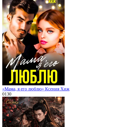
«Мама, я его люблю» Ксения Хиж
0
130