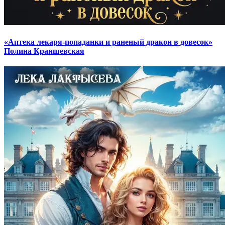
«Аптека лекаря-попаданки и раненый дракон в довесок»
Полина Краншевская