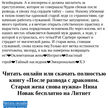
безобидным. А я опозорена и должна заплатить за
преступление, которое не совершала.Чудом сбежав после
развода, я увожу под сердцем тайну – сына. Нахожу убежище
в тихом поместье одинокой старой леди со странностями, где
начинаю работать служанкой. Поместье запущенное, здесь
много проблем, а я мечтаю открыть собственную практику и
вырастить сына порядочным человеком.Но через восемь лет в
наших местах объявляется бывший муж дракон, а леди, у
которой я устроилась, его тетка!Рэй Сауберн хромает и
страдает от магической раны. И старая жена, ставшая
служанкой, снова нужна ему.Только вот метка истинности
уничтожена, милорд, и как вы намерены возвращать
ее?‍‍❤️‍Оклеветанная жена‍‍❤️‍Интриги‍‍❤️‍Властный
герой‍‍❤️‍Тайный наследник‍‍❤️‍Эмоционально‍‍❤️‍ХЭ
Читать онлайн или скачать полностью
книгу «После развода с драконом.
Старая жена снова нужна» Нина
Новак бесплатно на Литнет
Читать онлайн
Скачать книгу