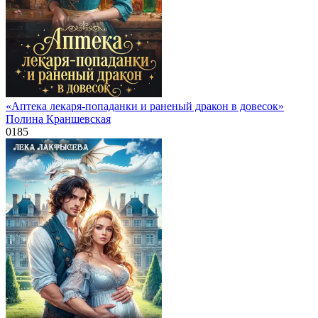
«Аптека лекаря-попаданки и раненый дракон в довесок»
Полина Краншевская
0
185