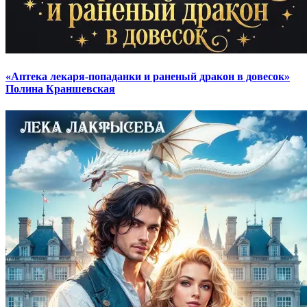
«Аптека лекаря-попаданки и раненый дракон в довесок»
Полина Краншевская