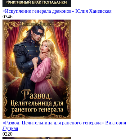
«Искупление генерала драконов» Юлия Ханевская
0
346
«Развод. Целительница для раненого генерала» Виктория
Луцкая
0
220