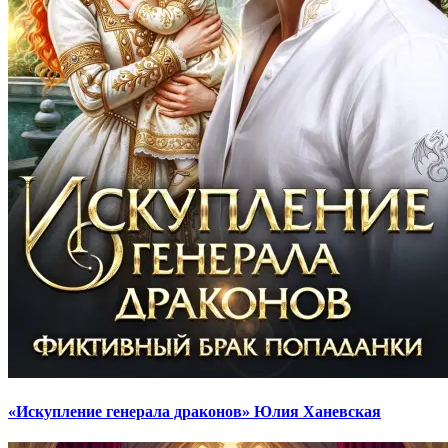
«Искупление генерала драконов» Юлия Ханевская