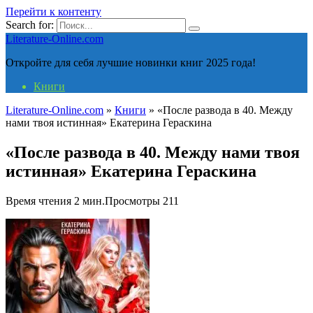
Перейти к контенту
Search for:
Literature-Online.com
Откройте для себя лучшие новинки книг 2025 года!
Книги
Literature-Online.com
»
Книги
»
«После развода в 40. Между
нами твоя истинная» Екатерина Гераскина
«После развода в 40. Между нами твоя
истинная» Екатерина Гераскина
Время чтения
2 мин.
Просмотры
211