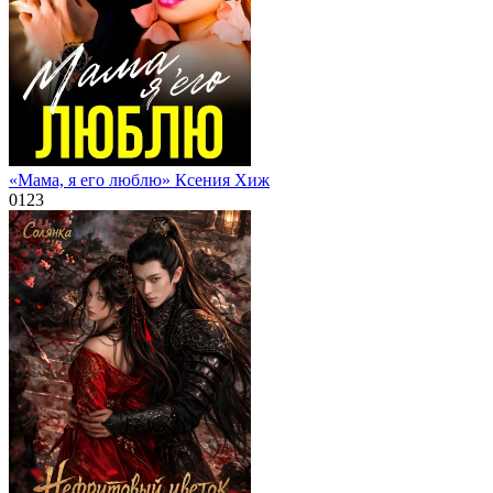
«Мама, я его люблю» Ксения Хиж
0
123