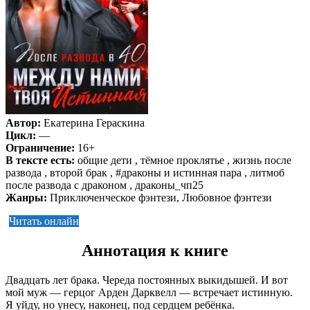
Автор:
Екатерина Гераскина
Цикл:
—
Ограничение:
16+
В тексте есть:
общие дети , тёмное проклятье , жизнь после
развода , второй брак , #драконы и истинная пара , литмоб
после развода с драконом , драконы_чп25
Жанры:
Приключенческое фэнтези, Любовное фэнтези
Читать онлайн
Аннотация к книге
Двадцать лет брака. Череда постоянных выкидышей. И вот
мой муж — герцог Арден Дарквелл — встречает истинную.
Я уйду, но унесу, наконец, под сердцем ребёнка.