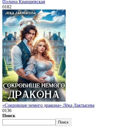
Полина Краншевская
0
182
«Сокровище немого дракона» Лёка Лактысева
0
136
Поиск
Поиск