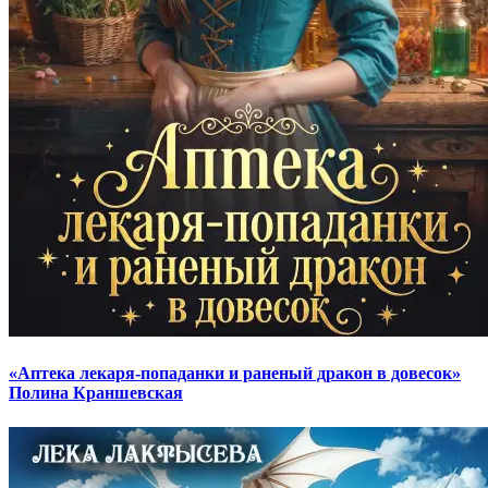
«Аптека лекаря-попаданки и раненый дракон в довесок»
Полина Краншевская