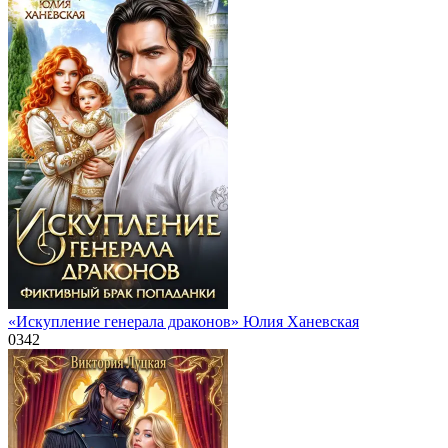
«Искупление генерала драконов» Юлия Ханевская
0
342