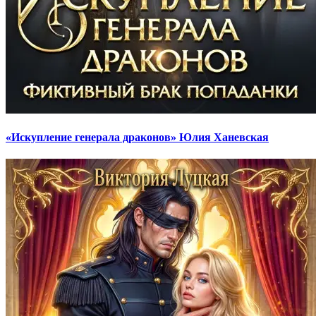
«Искупление генерала драконов» Юлия Ханевская