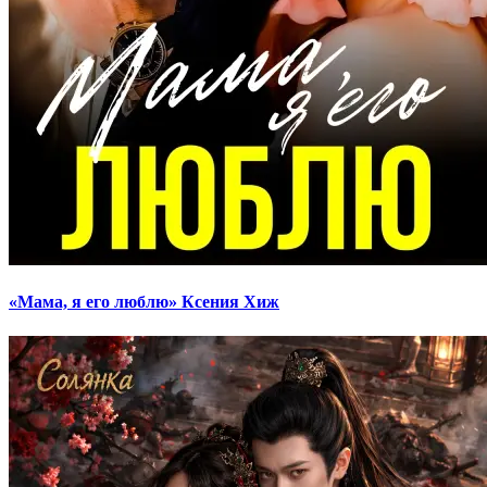
«Мама, я его люблю» Ксения Хиж