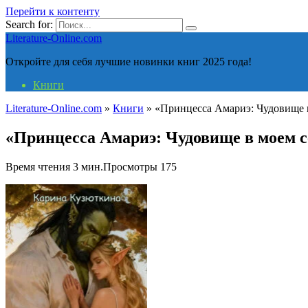
Перейти к контенту
Search for:
Literature-Online.com
Откройте для себя лучшие новинки книг 2025 года!
Книги
Literature-Online.com
»
Книги
»
«Принцесса Амариэ: Чудовище 
«Принцесса Амариэ: Чудовище в моем 
Время чтения
3 мин.
Просмотры
175