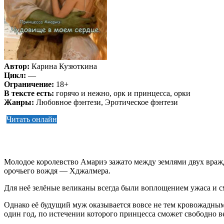
Автор:
Карина Кузюткина
Цикл:
—
Ограничение:
18+
В тексте есть:
горячо и нежно, орк и принцесса, орки
Жанры:
Любовное фэнтези, Эротическое фэнтези
Читать онлайн
Молодое королевство Амариэ зажато между землями двух враж
орочьего вождя — Хджалмера.
Для неё зелёные великаны всегда были воплощением ужаса и сме
Однако её будущий муж оказывается вовсе не тем кровожадным
один год, по истечении которого принцесса сможет свободно в