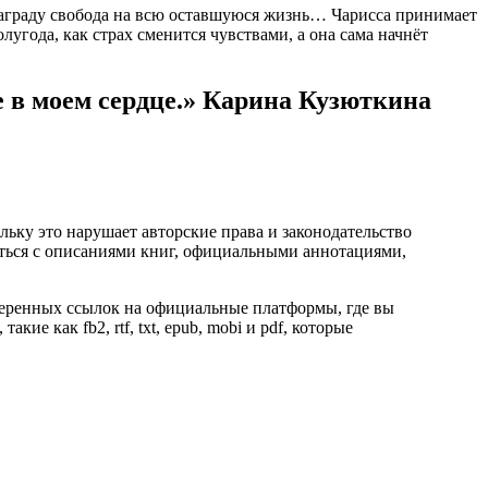
награду свобода на всю оставшуюся жизнь… Чарисса принимает
угода, как страх сменится чувствами, а она сама начнёт
 в моем сердце.» Карина Кузюткина
ьку это нарушает авторские права и законодательство
ться с описаниями книг, официальными аннотациями,
веренных ссылок на официальные платформы, где вы
е как fb2, rtf, txt, epub, mobi и pdf, которые