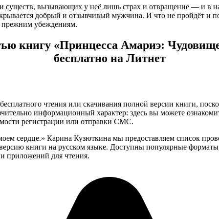
ди существ, вызывающих у неё лишь страх и отвращение — и в 
крывается добрый и отзывчивый мужчина. И что не пройдёт и пол
 и прежним убеждениям.
тью книгу «Принцесса Амариэ: Чудовище
бесплатно на Литнет
бесплатного чтения или скачивания полной версии книги, поскол
чительно информационный характер: здесь вы можете ознакоми
имости регистрации или отправки СМС.
моем сердце.» Карина Кузюткина мы предоставляем список про
ерсию книги на русском языке. Доступны популярные форматы, таки
и приложений для чтения.