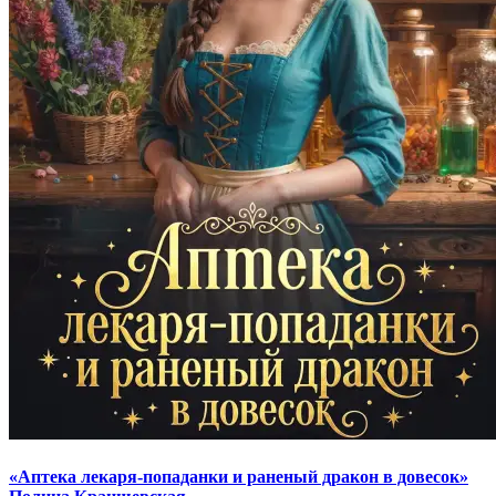
«Аптека лекаря-попаданки и раненый дракон в довесок»