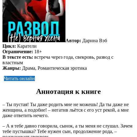
Автор:
Дарина Вэб
Цикл:
Каратели
Ограничение:
18+
В тексте есть:
встреча через года, свекровь, развод с
властным
Жанры:
Драма, Романтическая эротика
Читать онлайн
Аннотация к книге
– Ты пустая! Ты даже родить мне не можешь! Да ты даже не
женщина, а подобие! – негатив льётся с его уст рекой, а мне
даже ответить нечего.
– А я тебе давно говорила, сынок, а ты меня не слушал. Зачем
тебе пустышка? Тебе нужен сын, продолжение рода, –
подзуживает свекровь.