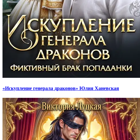
«Искупление генерала драконов» Юлия Ханевская