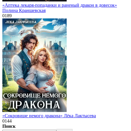
«Аптека лекаря-попаданки и раненый дракон в довесок»
Полина Краншевская
0
189
«Сокровище немого дракона» Лёка Лактысева
0
144
Поиск