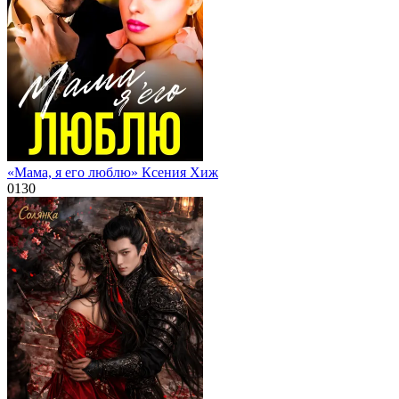
«Мама, я его люблю» Ксения Хиж
0
130