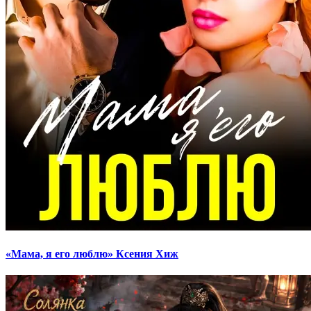
«Мама, я его люблю» Ксения Хиж