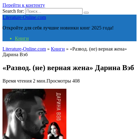
Перейти к контенту
Search for:
Literature-Online.com
Откройте для себя лучшие новинки книг 2025 года!
Книги
Literature-Online.com
»
Книги
»
«Развод. (не) верная жена»
Дарина Вэб
«Развод. (не) верная жена» Дарина Вэб
Время чтения
2 мин.
Просмотры
408