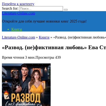
Перейти к контенту
Search for:
Literature-Online.com
Откройте для себя лучшие новинки книг 2025 года!
Книги
Literature-Online.com
»
Книги
»
«Развод. (не)фиктивная любовь
«Развод. (не)фиктивная любовь» Ева С
Время чтения
3 мин.
Просмотры
439