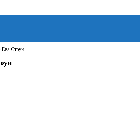
» Ева Стоун
тоун