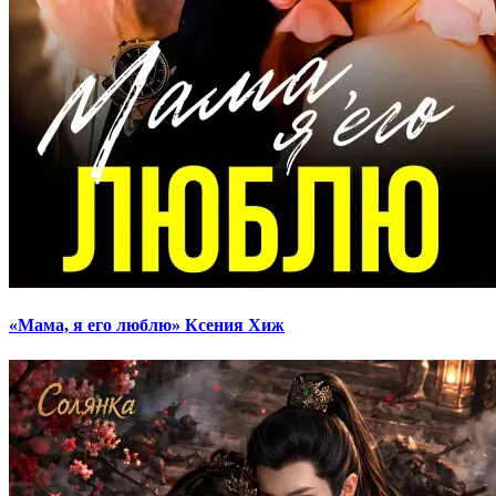
«Мама, я его люблю» Ксения Хиж