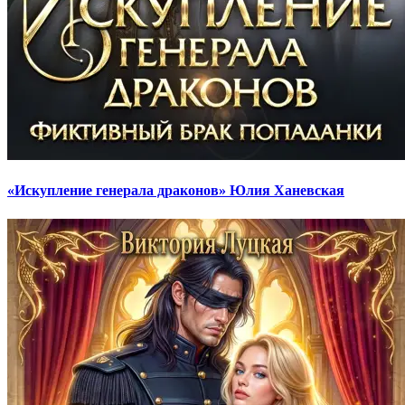
«Искупление генерала драконов» Юлия Ханевская