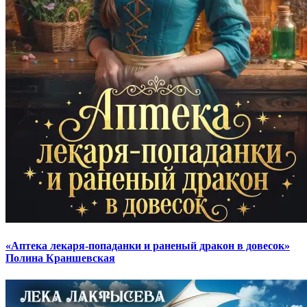
«Аптека лекаря-попаданки и раненый дракон в довесок»
Полина Краншевская