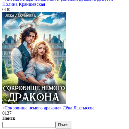
Полина Краншевская
0
185
«Сокровище немого дракона» Лёка Лактысева
0
137
Поиск
Поиск