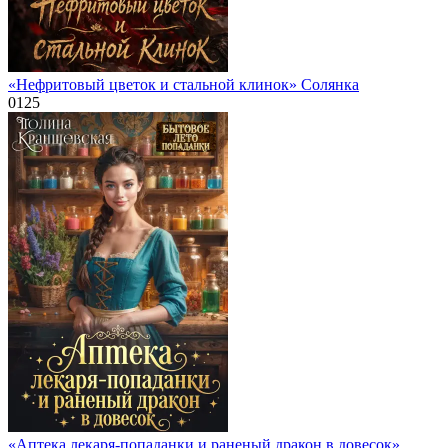
«Нефритовый цветок и стальной клинок» Солянка
0
125
«Аптека лекаря-попаданки и раненый дракон в довесок»