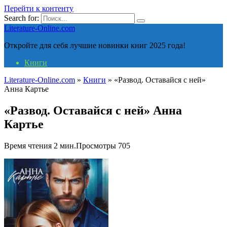
Перейти к контенту
Search for:
Literature-Online.com
Откройте для себя лучшие новинки книг 2025 года!
Книги
Literature-Online.com
»
Книги
»
«Развод. Оставайся с ней»
Анна Картье
«Развод. Оставайся с ней» Анна
Картье
Время чтения
2 мин.
Просмотры
705