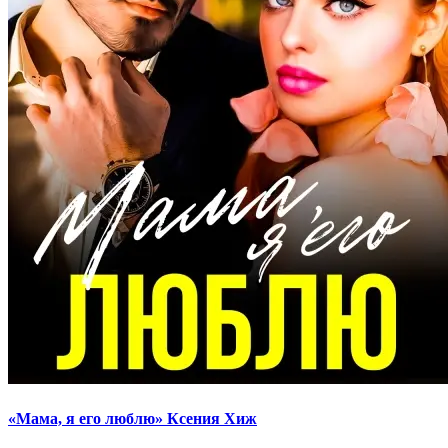
«Мама, я его люблю» Ксения Хиж