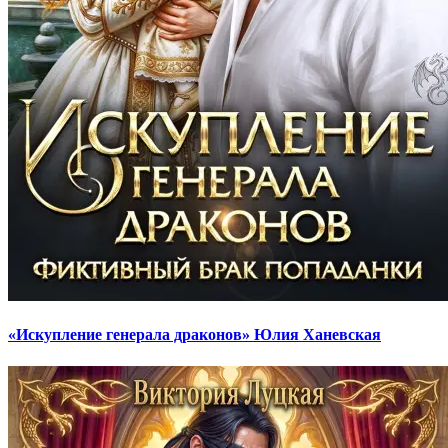
«Искупление генерала драконов» Юлия Ханевская