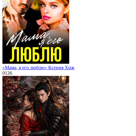
«Мама, я его люблю» Ксения Хиж
0
126