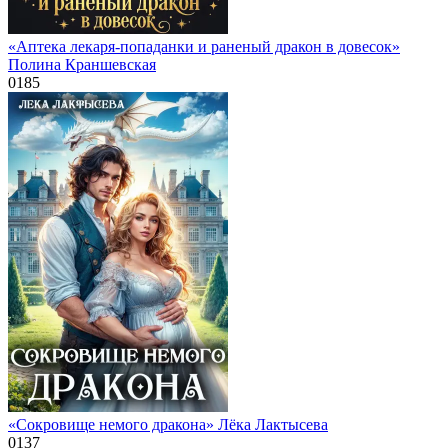
«Аптека лекаря-попаданки и раненый дракон в довесок»
Полина Краншевская
0
185
«Сокровище немого дракона» Лёка Лактысева
0
137