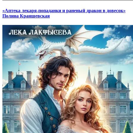
«Аптека лекаря-попаданки и раненый дракон в довесок»
Полина Краншевская