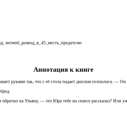
вод, литмоб_развод_в_45_месть_предателю
Аннотация к книге
ет руками так, что с её стола падает диплом психолога. — Он з
бред.
 обратно на Ульяну, — это Юра тебе на сеансе рассказал? Или уж