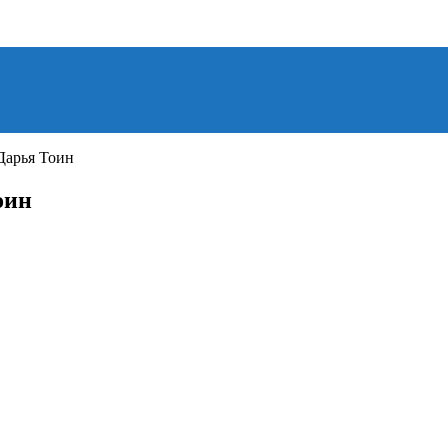
Дарья Тоин
оин