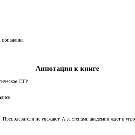
, попаданка
Аннотация к книге
гическое ПТУ.
ались
ь. Преподаватели не уважают. А за стенами академии ждет и угр