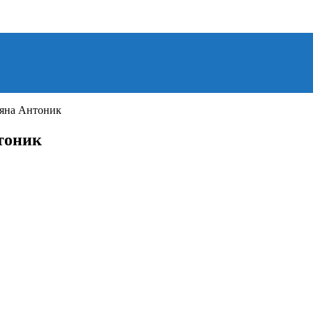
ьяна Антоник
тоник