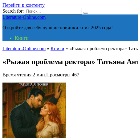
Перейти к контенту
Search for:
Literature-Online.com
Откройте для себя лучшие новинки книг 2025 года!
Книги
Literature-Online.com
»
Книги
»
«Рыжая проблема ректора» Тат
«Рыжая проблема ректора» Татьяна Ан
Время чтения
2 мин.
Просмотры
467