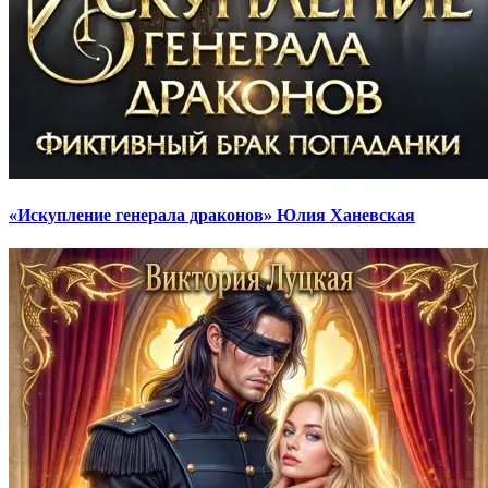
«Искупление генерала драконов» Юлия Ханевская