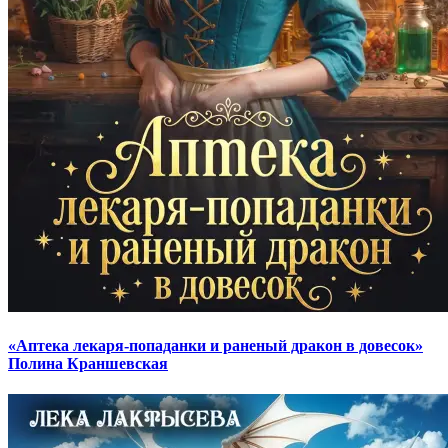
«Аптека лекаря-попаданки и раненый дракон в довесок»
Полина Краншевская