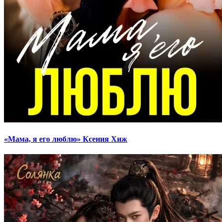
«Мама, я его люблю» Ксения Хиж