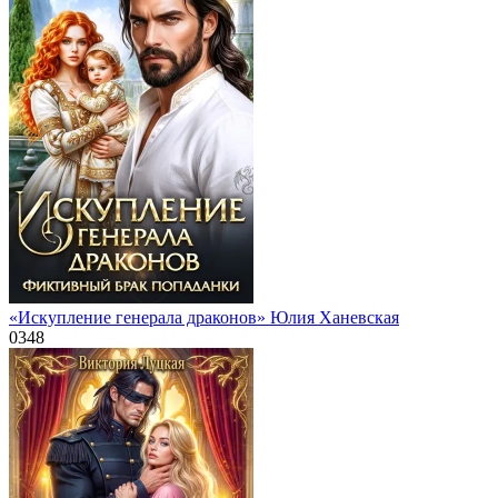
«Искупление генерала драконов» Юлия Ханевская
0
348