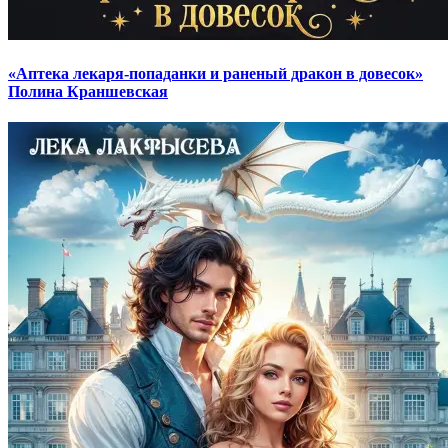
«Аптека лекаря-попаданки и раненый дракон в довесок»
Полина Краншевская