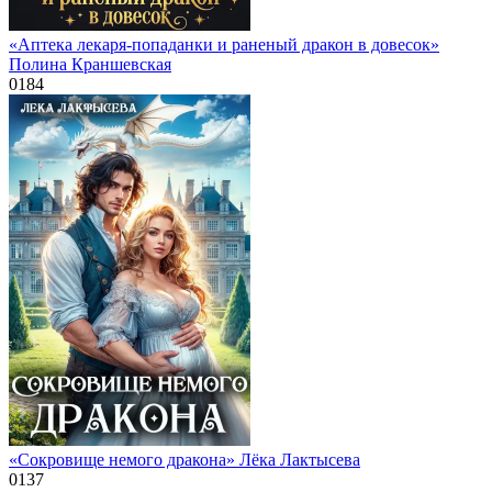
«Аптека лекаря-попаданки и раненый дракон в довесок»
Полина Краншевская
0
184
«Сокровище немого дракона» Лёка Лактысева
0
137