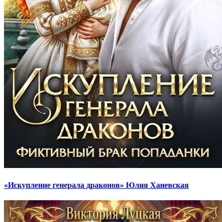
«Искупление генерала драконов» Юлия Ханевская