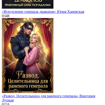
«Искупление генерала драконов» Юлия Ханевская
0
348
«Развод. Целительница для раненого генерала» Виктория
Луцкая
0
224