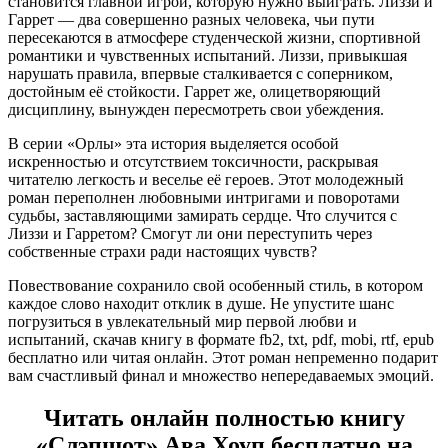
становится главной игрой, которую нужно выиграть. Лиззи и
Гаррет — два совершенно разных человека, чьи пути
пересекаются в атмосфере студенческой жизни, спортивной
романтики и чувственных испытаний. Лиззи, привыкшая
нарушать правила, впервые сталкивается с соперником,
достойным её стойкости. Гаррет же, олицетворяющий
дисциплину, вынужден пересмотреть свои убеждения.
В серии «Орлы» эта история выделяется особой
искренностью и отсутствием токсичности, раскрывая
читателю легкость и веселье её героев. Этот молодежный
роман переполнен любовными интригами и поворотами
судьбы, заставляющими замирать сердце. Что случится с
Лиззи и Гарретом? Смогут ли они переступить через
собственные страхи ради настоящих чувств?
Повествование сохранило свой особенный стиль, в котором
каждое слово находит отклик в душе. Не упустите шанс
погрузиться в увлекательный мир первой любви и
испытаний, скачав книгу в формате fb2, txt, pdf, mobi, rtf, epub
бесплатно или читая онлайн. Этот роман непременно подарит
вам счастливый финал и множество непередаваемых эмоций.
Читать онлайн полностью книгу
«Слэпшот» Ава Хоуп бесплатно на