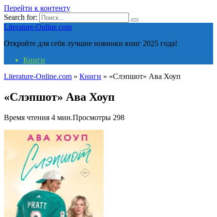
Перейти к контенту
Search for:
Literature-Online.com
Откройте для себя лучшие новинки книг 2025 года!
Книги
Literature-Online.com
»
Книги
»
«Слэпшот» Ава Хоуп
«Слэпшот» Ава Хоуп
Время чтения
4 мин.
Просмотры
298