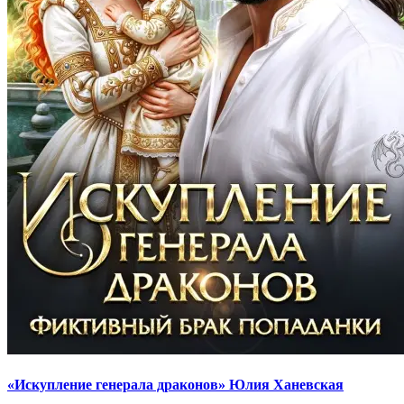
«Искупление генерала драконов» Юлия Ханевская