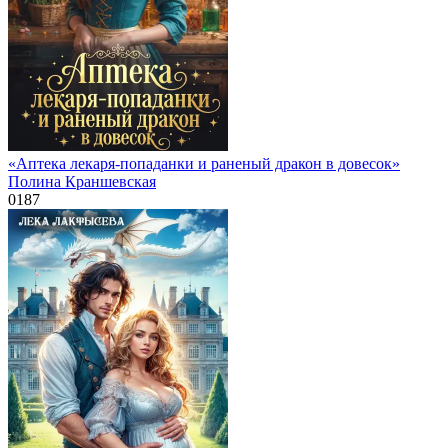
«Аптека лекаря-попаданки и раненый дракон в довесок»
Полина Краншевская
0
187