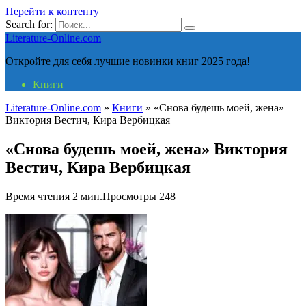
Перейти к контенту
Search for:
Literature-Online.com
Откройте для себя лучшие новинки книг 2025 года!
Книги
Literature-Online.com
»
Книги
»
«Снова будешь моей, жена»
Виктория Вестич, Кира Вербицкая
«Снова будешь моей, жена» Виктория
Вестич, Кира Вербицкая
Время чтения
2 мин.
Просмотры
248