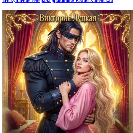
«Искупление генерала драконов» Юлия Ханевская