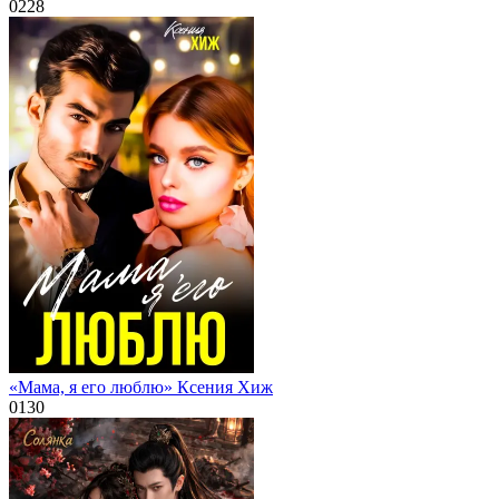
0
228
«Мама, я его люблю» Ксения Хиж
0
130