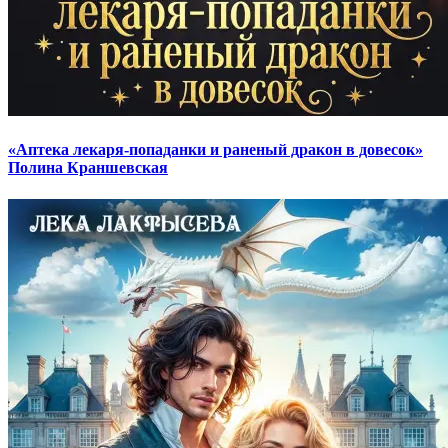
«Аптека лекаря-попаданки и раненый дракон в довесок»
Полина Краншевская