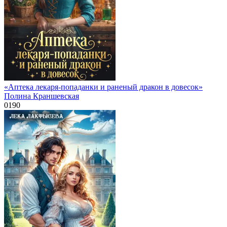
«Аптека лекаря-попаданки и раненый дракон в довесок»
Полина Краншевская
0
190