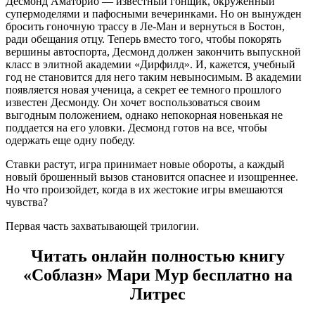
Десмонд Аматорио — известный гонщик, окруженный
супермоделями и пафосными вечеринками. Но он вынужден
бросить гоночную трассу в Ле-Ман и вернуться в Бостон,
ради обещания отцу. Теперь вместо того, чтобы покорять
вершины автоспорта, Десмонд должен закончить выпускной
класс в элитной академии «Дирфилд». И, кажется, учебный
год не становится для него таким невыносимым. В академии
появляется новая ученица, а секрет ее темного прошлого
известен Десмонду. Он хочет воспользоваться своим
выгодным положением, однако непокорная новенькая не
поддается на его уловки. Десмонд готов на все, чтобы
одержать еще одну победу.
Ставки растут, игра принимает новые обороты, а каждый
новый брошенный вызов становится опаснее и изощреннее.
Но что произойдет, когда в их жестокие игры вмешаются
чувства?
Первая часть захватывающей трилогии.
Читать онлайн полностью книгу
«Соблазн» Мари Мур бесплатно на
Литрес