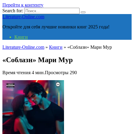
Перейти к контенту
Search for:
Literature-Online.com
Откройте для себя лучшие новинки книг 2025 года!
Книги
Literature-Online.com
»
Книги
»
«Соблазн» Мари Мур
«Соблазн» Мари Мур
Время чтения
4 мин.
Просмотры
290