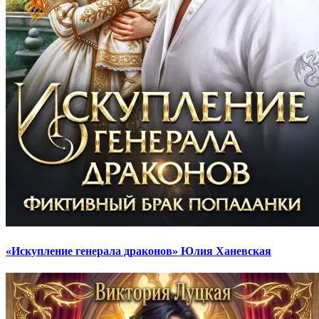
«Искупление генерала драконов» Юлия Ханевская