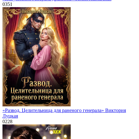
0
351
«Развод. Целительница для раненого генерала» Виктория
Луцкая
0
228