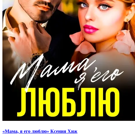
«Мама, я его люблю» Ксения Хиж