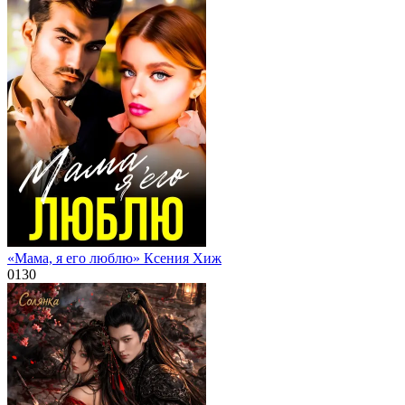
«Мама, я его люблю» Ксения Хиж
0
130