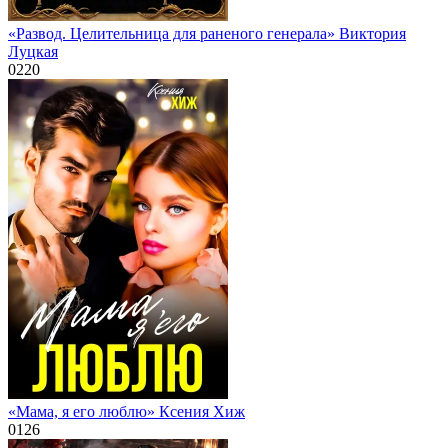
«Развод. Целительница для раненого генерала» Виктория
Луцкая
0
220
«Мама, я его люблю» Ксения Хиж
0
126