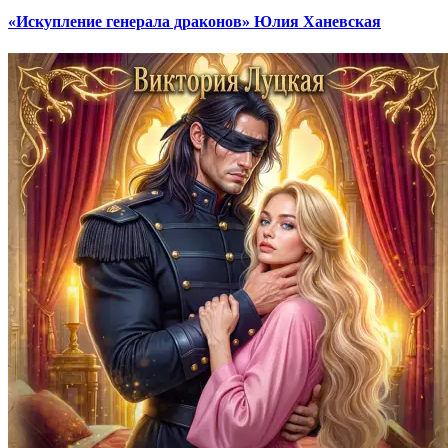
«Искупление генерала драконов» Юлия Ханевская