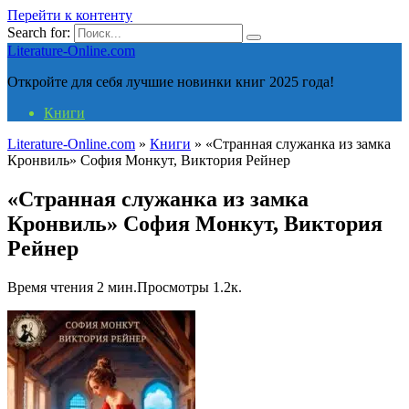
Перейти к контенту
Search for:
Literature-Online.com
Откройте для себя лучшие новинки книг 2025 года!
Книги
Literature-Online.com
»
Книги
»
«Странная служанка из замка
Кронвиль» София Монкут, Виктория Рейнер
«Странная служанка из замка
Кронвиль» София Монкут, Виктория
Рейнер
Время чтения
2 мин.
Просмотры
1.2к.