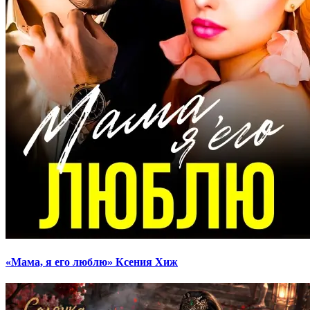
«Мама, я его люблю» Ксения Хиж