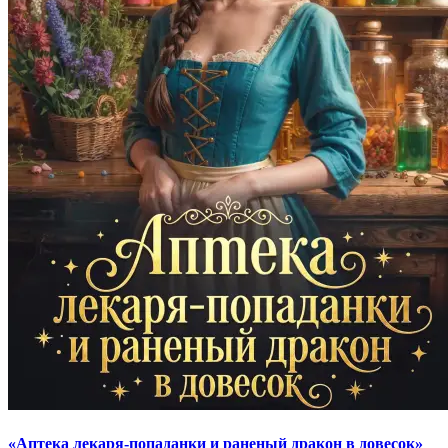
«Аптека лекаря-попаданки и раненый дракон в довесок»