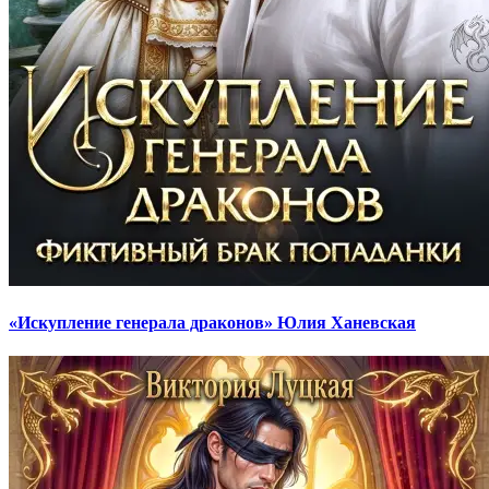
«Искупление генерала драконов» Юлия Ханевская