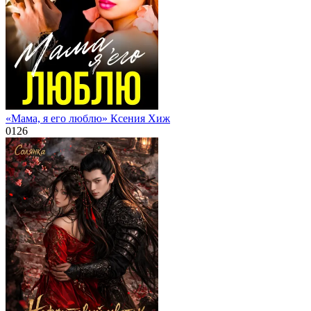
«Мама, я его люблю» Ксения Хиж
0
126