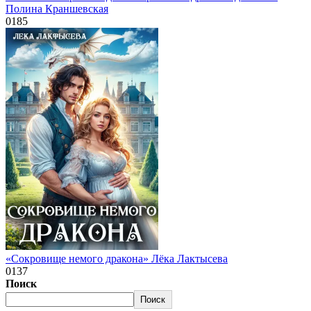
Полина Краншевская
0
185
«Сокровище немого дракона» Лёка Лактысева
0
137
Поиск
Поиск