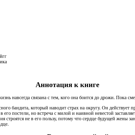
йгг
ика
Аннотация к книге
знь навсегда связана с тем, кого она боится до дрожи. Пока см
ного бандита, который наводит страх на округу. Он действует п
го постели, но встреча с милой и наивной невестой заставляет
я строятся не в его пользу, потому что сердце будущей жены за
рдце.