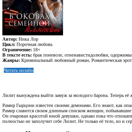
Автор:
Ника Лор
Цикл:
Порочная любовь
Ограничение:
18+
В тексте есть:
брак поневоле, отненавистидолюбви, одержимы
Жанры:
Криминальный любовный роман, Романтическая эрот
Читать онлайн
Лилит вынуждена выйти замуж за молодого барона. Теперь её жи
Рамир Гырцони известен своими демонами. Его знают, как опас
Рамир славится своим длинным списком женщин, побывавшие в е
Он очарован красотой юной девушки, однако пока что отношени
полностью не заполучит себе Лилит. Не только её тело, но и се