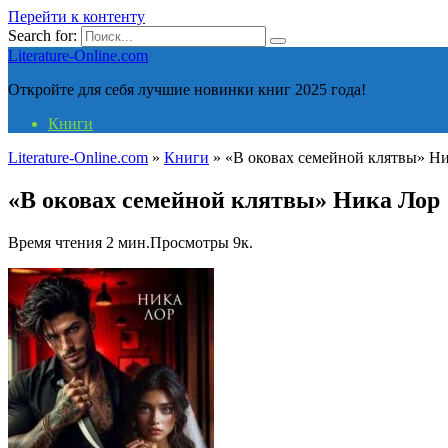
Перейти к контенту
Search for:
Literature-Online.com
Откройте для себя лучшие новинки книг 2025 года!
Книги
Literature-Online.com
»
Книги
»
«В оковах семейной клятвы» Н
«В оковах семейной клятвы» Ника Лор
Время чтения
2 мин.
Просмотры
9к.