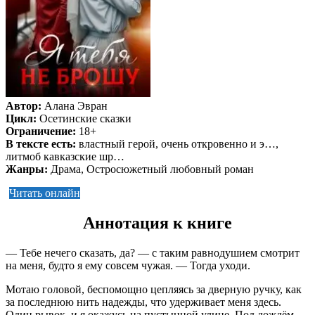
Автор:
Алана Эвран
Цикл:
Осетинские сказки
Ограничение:
18+
В тексте есть:
властный герой, очень откровенно и э…,
литмоб кавказские шр…
Жанры:
Драма, Остросюжетный любовный роман
Читать онлайн
Аннотация к книге
— Тебе нечего сказать, да? — с таким равнодушием смотрит
на меня, будто я ему совсем чужая. — Тогда уходи.
Мотаю головой, беспомощно цепляясь за дверную ручку, как
за последнюю нить надежды, что удерживает меня здесь.
Один рывок, и я окажусь на пустынной улице. Под дождём