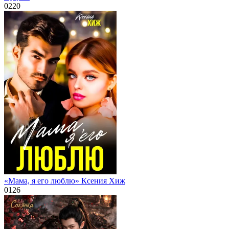
0
220
«Мама, я его люблю» Ксения Хиж
0
126