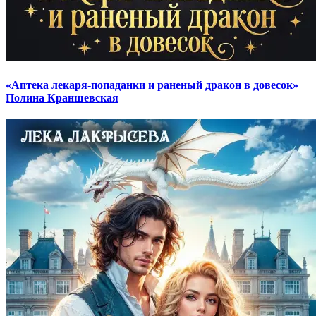
«Аптека лекаря-попаданки и раненый дракон в довесок»
Полина Краншевская