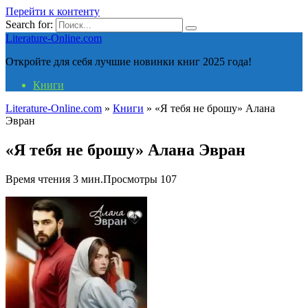
Перейти к контенту
Search for:
Literature-Online.com
Откройте для себя лучшие новинки книг 2025 года!
Книги
Literature-Online.com
»
Книги
»
«Я тебя не брошу» Алана
Эвран
«Я тебя не брошу» Алана Эвран
Время чтения
3 мин.
Просмотры
107