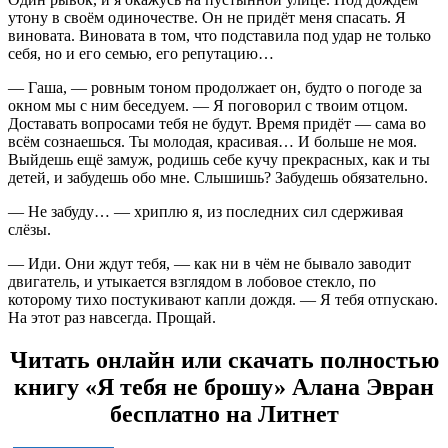
утону в своём одиночестве. Он не придёт меня спасать. Я
виновата. Виновата в том, что подставила под удар не только
себя, но и его семью, его репутацию…
— Гаша, — ровным тоном продолжает он, будто о погоде за
окном мы с ним беседуем. — Я поговорил с твоим отцом.
Доставать вопросами тебя не будут. Время придёт — сама во
всём сознаешься. Ты молодая, красивая… И больше не моя.
Выйдешь ещё замуж, родишь себе кучу прекрасных, как и ты
детей, и забудешь обо мне. Слышишь? Забудешь обязательно.
— Не забуду… — хриплю я, из последних сил сдерживая
слёзы.
— Иди. Они ждут тебя, — как ни в чём не бывало заводит
двигатель, и утыкается взглядом в лобовое стекло, по
которому тихо постукивают капли дождя. — Я тебя отпускаю.
На этот раз навсегда. Прощай.
Читать онлайн или скачать полностью
книгу «Я тебя не брошу» Алана Эвран
бесплатно на Литнет