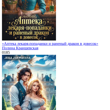
«Аптека лекаря-попаданки и раненый дракон в довесок»
Полина Краншевская
0
185